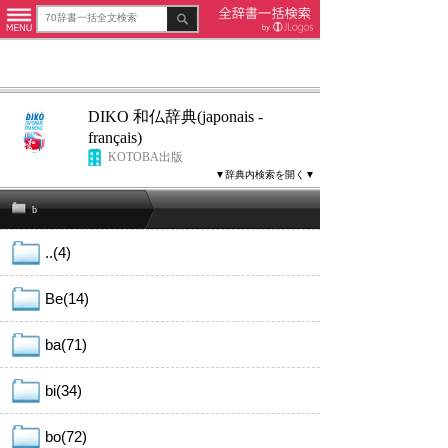
DIKO 和仏辞典(japonais -
français)
KOTOBA出版
▼辞典内検索を開く▼
b
..(4)
Be(14)
ba(71)
bi(34)
bo(72)