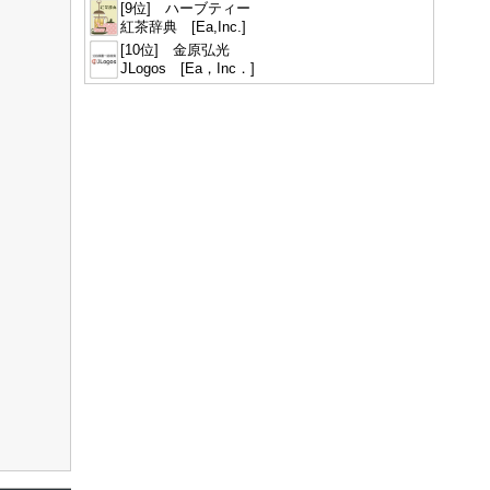
[9位] ハーブティー
紅茶辞典 [Ea,Inc.]
[10位] 金原弘光
JLogos [Ea，Inc．]