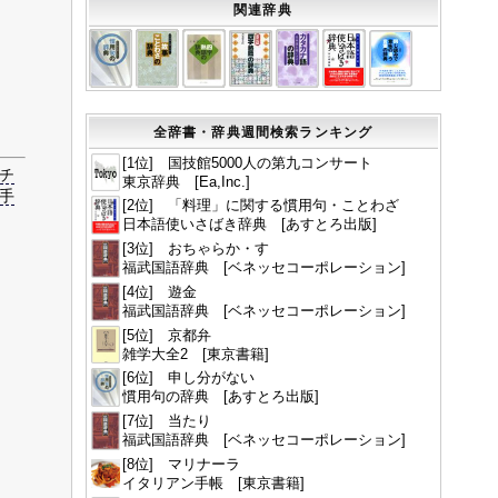
関連辞典
全辞書・辞典週間検索ランキング
[1位] 国技館5000人の第九コンサート
チ
東京辞典 [Ea,Inc.]
手
[2位] 「料理」に関する慣用句・ことわざ
日本語使いさばき辞典 [あすとろ出版]
[3位] おちゃらか・す
福武国語辞典 [ベネッセコーポレーション]
[4位] 遊金
福武国語辞典 [ベネッセコーポレーション]
[5位] 京都弁
雑学大全2 [東京書籍]
[6位] 申し分がない
慣用句の辞典 [あすとろ出版]
[7位] 当たり
福武国語辞典 [ベネッセコーポレーション]
[8位] マリナーラ
イタリアン手帳 [東京書籍]