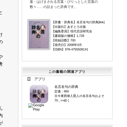
葉・はげまされる言葉・ぴりっとした言葉の
数々……の詰まった辞典です。
と
▼
【辞書・辞典名】名言名句の辞典[
link
]
【出版社】あすとろ出版
【編集委員】現代言語研究会
け
【書籍版の価格】1,728
【収録語数】700
の
【発売日】2008年4月
。
【ISBN】978-4755508141
や
考
この書籍の関連アプリ
アプリ
名言名句の辞典
定価：960
古今東西偉人賢人の名言名句およそ
70...>>続く
ん
内
が