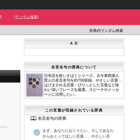
索
[ランダム検索]
辞典内ランダム検索
A D
名言名句の辞典について
日本語を使いさばくシリーズ。古今東西偉人
賢人の名言名句を約700収録。やさしい言葉・
はげまされる言葉・びりっとした言葉など味
わい深いフレーズを厳選。スピーチやメッセ
ージに活用したい。
」
この言葉が収録されている辞典
名言名句の辞典
まず、あなたにおくりたい、そしてあなた
からおくってほしい言葉……やさしい言