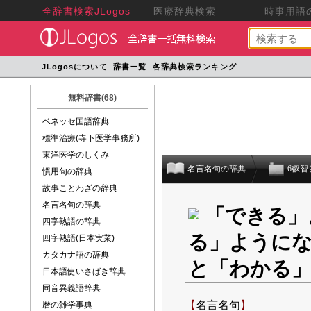
全辞書検索JLogos
医療辞典検索
時事用語の
JLogosについて
辞書一覧
各辞典検索ランキング
無料辞書(68)
ベネッセ国語辞典
標準治療(寺下医学事務所)
東洋医学のしくみ
名言名句の辞典
6叡智
慣用句の辞典
故事ことわざの辞典
名言名句の辞典
「できる」
四字熟語の辞典
る」ように
四字熟語(日本実業)
カタカナ語の辞典
と「わかる
日本語使いさばき辞典
同音異義語辞典
【
名言名句
】
暦の雑学事典