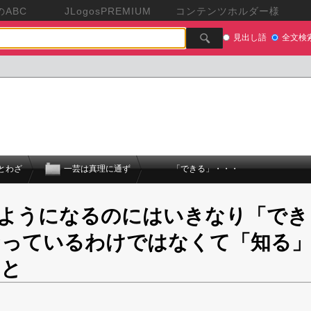
ABC
JLogosPREMIUM
コンテンツホルダー様
見出し語
全文検
とわざ
一芸は真理に通ず
「できる」・・・
ようになるのにはいきなり「でき
なっているわけではなくて「知る
」と