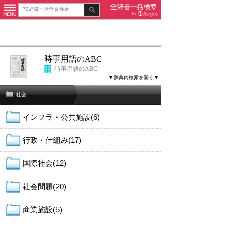
時事用語のABC
時事用語のABC
▼辞典内検索を開く▼
社会
インフラ・公共施設(6)
行政・仕組み(17)
国際社会(12)
社会問題(20)
商業施設(5)