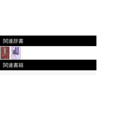
関連辞書
関連書籍
時事用語のABC「時事用語のABC」
今の社会が見えてくる話題のキーワードをやさしい
言葉でわかりやすく解説しています。情報協力：松
山大学檀研究室。社会貢献活動の一環としてメールマガジ
ンなどのサービスを展開中。就職活動や資格試験のほか、
教養・雑学の情報源として多く利用されている。
特定商取引法に基づく表記
個人情報保護
お問い合わせ
コンテンツをお持ちの方へ(出版社様/個人様)