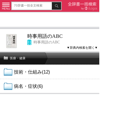
時事用語のABC
時事用語のABC
▼辞典内検索を開く▼
医療・健康
技術・仕組み(12)
病名・症状(6)