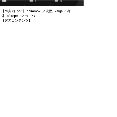
d
de
【辞典内Top3】
chimmoku／沈黙
kaigai／海
外
pékopéko／ぺこぺこ
【関連コンテンツ】