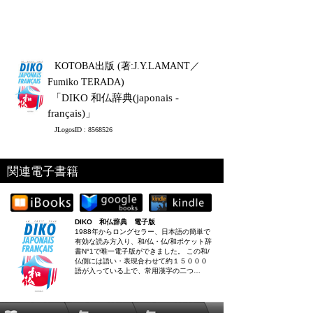
KOTOBA出版 (著:J.Y.LAMANT／
Fumiko TERADA)
「DIKO 和仏辞典(japonais -
français)」
JLogosID : 8568526
関連電子書籍
DIKO 和仏辞典 電子版
1988年からロングセラー、日本語の簡単で
有効な読み方入り、和/仏・仏/和ポケット辞
書N°1で唯一電子版ができました。 この和/
仏側には語い・表現合わせて約１５０００
語が入っている上で、常用漢字の二つ…