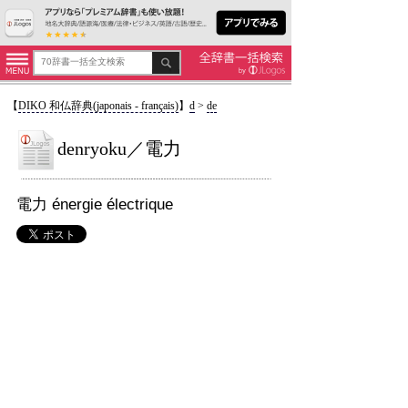
【
DIKO 和仏辞典(japonais - français)
】
d
>
de
denryoku／電力
電力 énergie électrique