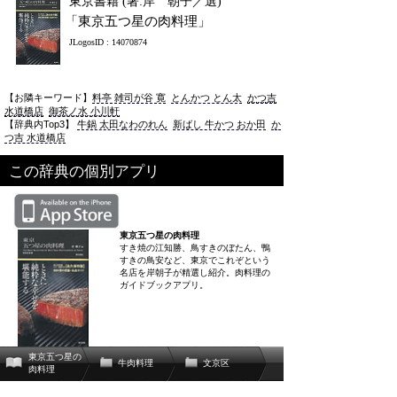
東京書籍 (著:岸 朝子／選)
「東京五つ星の肉料理」
JLogosID : 14070874
【お隣キーワード】
料亭 雑司が谷 寛
とんかつ とん太
かつ吉
水道橋店
御茶ノ水 小川軒
【辞典内Top3】
牛鍋 太田なわのれん
新ばし 牛かつ おか田
か
つ吉 水道橋店
この辞典の個別アプリ
東京五つ星の肉料理
すき焼の江知勝、鳥すきのぼたん、鴨
すきの鳥安など、東京でこれぞという
名店を岸朝子が精選し紹介。肉料理の
ガイドブックアプリ。
東京五つ星の
牛肉料理
文京区
肉料理