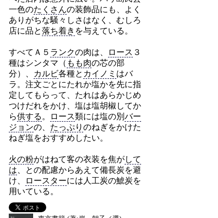
一色の
たくさん
の装飾品にも、よく
ありがちな騒々しさはなく、むしろ
店に品と
落ち着き
を与えている。
すべてＡ５
ランク
の肉は、
ロース
３
種はシンタマ（
もも肉
の芯の部
分）、
カルビ
各種と
カイノミ
はバ
ラ。注文ごとにたれか塩かを先に指
定してもらって、たれはあらかじめ
つけだれをかけ、塩は塩胡椒してか
ら
供する
。
ロース
類には塩の別
バー
ジョン
の、
たっぷり
のねぎをかけた
ねぎ塩をおすすめしたい。
火の粉
がはねて客の衣装を焦が
して
は
、との配慮からあえて備長炭を避
け、
ロースター
には人工炭の鯱炭を
用いている。