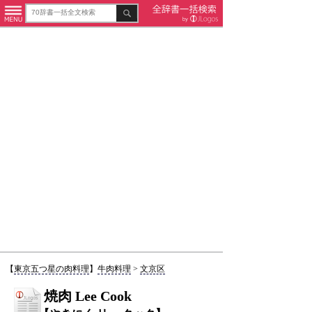
【
東京五つ星の肉料理
】
牛肉料理
>
文京区
焼肉 Lee Cook