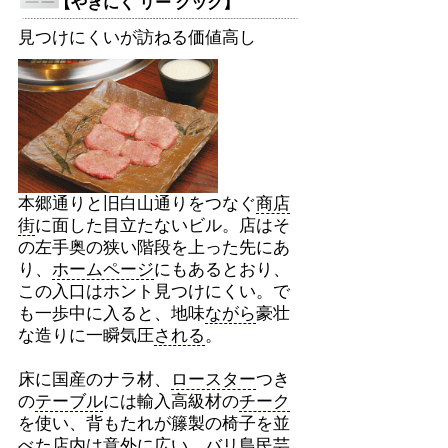
【やきにく リー クック】
見つけにくいが訪ねる価値高し
本郷通りと旧白山通りをつなぐ
商店
街
に面した目立たないビル。店はそ
の左手奥の狭い階段を上った先にあ
り、
ホームページ
にもあるとおり、
この入口はホント見つけにくい。で
も一歩中に入ると、地味
ながら
豪壮
な造りに一瞬気圧
される
。
床に国産のナラ材、
ロースター
つき
の
テーブル
には輸入高級材の
チーク
を使い、背もたれが籐製の椅子を並
べた店内は意外に広い。バリ島民芸