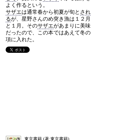
よく作るという。
サザエ
は通常春から初夏が旬と
され
る
が、星野さんのめ突き漁は１２月
と１月。その
サザエ
があまりに美味
だったので、この本ではあえて冬の
項に入れた。
東京書籍 (著:東京書籍)