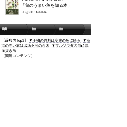
「旬のうまい魚を知る本」
JLogosID : 14070265
【辞典内Top3】
▼干物の原料は空腹の魚に限る
▼漁
港の赤い旗は出漁不可の合図
▼マルソウダの自己流
血抜き法
【関連コンテンツ】