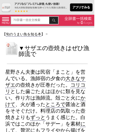
【
旬のうまい魚を知る本
】
>
▼サザエの壺焼きはぜひ漁
師流で
星野さん夫妻は民宿「まこと」を営
んでいる。漁師宿の夕食の
大きな
サ
ザエ
の壺焼きが圧巻だった。
コリコ
リ
とした歯ごたえはほかに類を見な
い。作り方は漁師流。殻ごと火に
か
けて
、火が通った
ところで
醤油と酒
をそそぐだけ。料理店の気取った壺
焼きよりも
ずっと
うまく感じた。白
浜ではこのほか「サデー」を素材
に
して
、贅沢にも
フライ
やから揚げを