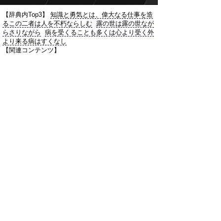
【辞典内Top3】
知識と勇気とは、偉大なる仕事を造
るこの二者は人を不朽ならしむ
露の世は露の世なが
らさりながら
病を受くることも多くは心より受く外
より来る病はすくなし
【関連コンテンツ】