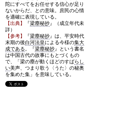
陀にすべてをお任せする信心が足り
ないからだ、との意味。庶民の心情
を適確に表現している。
【出典】
『
梁塵秘抄
』（成立年代未
詳）
【参考】
『
梁塵秘抄
』は、平安時代
末期の後
白河法皇
による今様の
集大
成
である
。『
梁塵秘抄
』という書名
は中国古代の故事にもとづくもの
で、「梁の塵が動くほどのすば
らし
い
美声、つまり歌う〈うた〉の秘奥
を集めた集」を意味している。