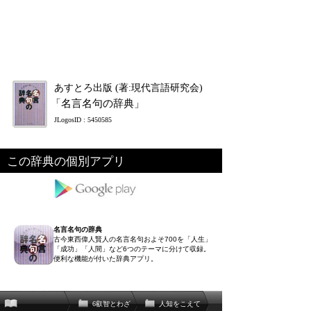
あすとろ出版 (著:現代言語研究会)
「名言名句の辞典」
JLogosID : 5450585
この辞典の個別アプリ
名言名句の辞典
古今東西偉人賢人の名言名句およそ700を「人生」
「成功」「人間」など6つのテーマに分けて収録。
便利な機能が付いた辞典アプリ。
6叡智とわざ
人知をこえて