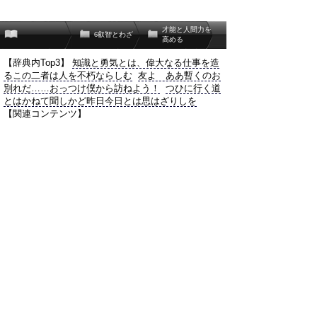
才能と人間力を
6叡智とわざ
高める
【辞典内Top3】
知識と勇気とは、偉大なる仕事を造
るこの二者は人を不朽ならしむ
友よ ああ暫くのお
別れだ……おっつけ僕から訪ねよう！
つひに行く道
とはかねて聞しかど昨日今日とは思はざりしを
【関連コンテンツ】