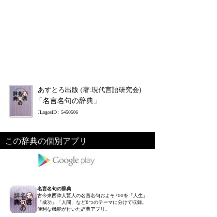
あすとろ出版 (著:現代言語研究会)
「名言名句の辞典」
JLogosID : 5450506
この辞典の個別アプリ
名言名句の辞典
古今東西偉人賢人の名言名句およそ700を「人生」
「成功」「人間」など6つのテーマに分けて収録。
便利な機能が付いた辞典アプリ。