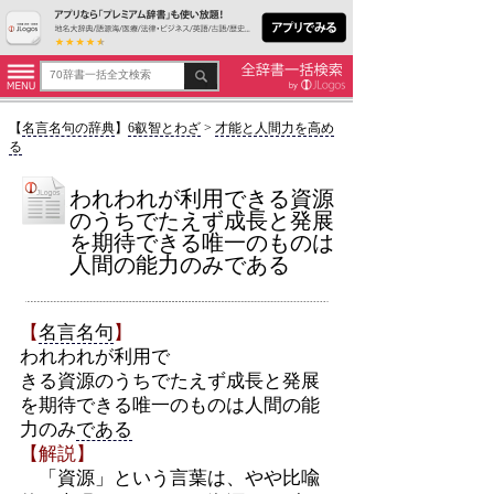
【
名言名句の辞典
】
6叡智とわざ
>
才能と人間力を高め
る
われわれが利用できる資源
のうちでたえず成長と発展
を期待できる唯一のものは
人間の能力のみである
【
名言名句
】
われわれが利用で
きる資源のうちでたえず成長と発展
を期待できる唯一のものは人間の能
力のみ
である
【解説】
「資源」という言葉は、やや比喩