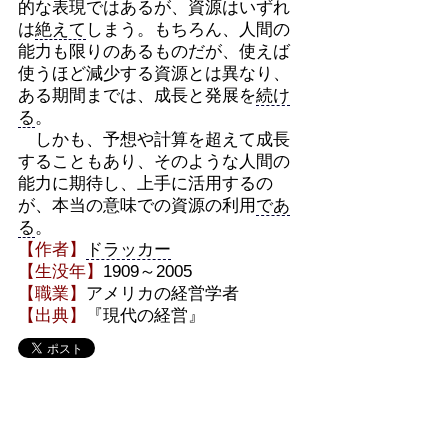
的な表現ではあるが、資源はいずれ
は
絶えて
しまう。もちろん、人間の
能力も限りのあるものだが、使えば
使うほど減少する資源とは異なり、
ある期間までは、成長と発展を
続け
る
。
しかも、予想や計算を超えて成長
することもあり、そのような人間の
能力に期待し、上手に活用するの
が、本当の意味での資源の利用
であ
る
。
【作者】
ドラッカー
【生没年】
1909～2005
【職業】
アメリカの経営学者
【出典】
『現代の経営』