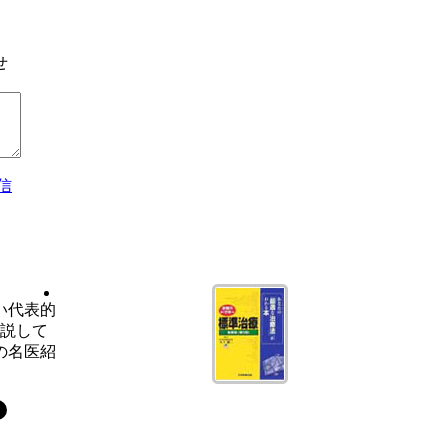
せ
信
い代表的
解説して
の名医紹