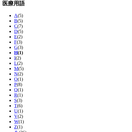
医療用語
A
(5)
B
(5)
C
(7)
D
(5)
E
(2)
F
(3)
G
(3)
H
(1)
I
(2)
L
(2)
M
(5)
N
(2)
O
(1)
P
(8)
Q
(1)
R
(1)
S
(3)
T
(6)
U
(1)
V
(2)
W
(1)
Z
(1)