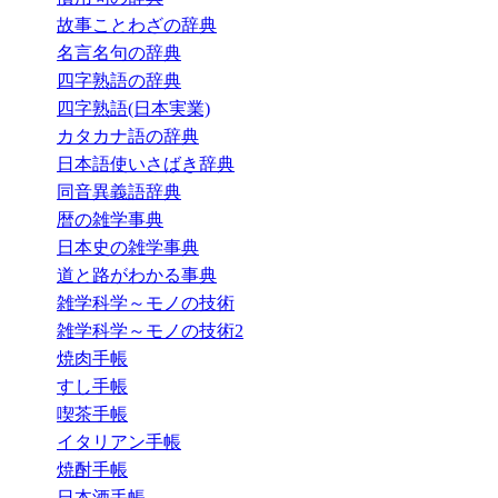
故事ことわざの辞典
名言名句の辞典
四字熟語の辞典
四字熟語(日本実業)
カタカナ語の辞典
日本語使いさばき辞典
同音異義語辞典
暦の雑学事典
日本史の雑学事典
道と路がわかる事典
雑学科学～モノの技術
雑学科学～モノの技術2
焼肉手帳
すし手帳
喫茶手帳
イタリアン手帳
焼酎手帳
日本酒手帳