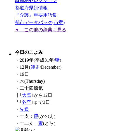
時節柄セレクション
都道府県別情報
『介護』重要用語集
都市データパック(市章)
▼ この他の辞典も見る
今日のこよみ
・2019年(平成31年/
猪
)
・12月(
師走
/December)
・19日
・木(Thursday)
・二十四節気
┣｢
大雪
｣から12日
┗｢
冬至
｣まで3日
・
先負
・十支：
庚
(かのえ)
・十二支：
寅
(とら)