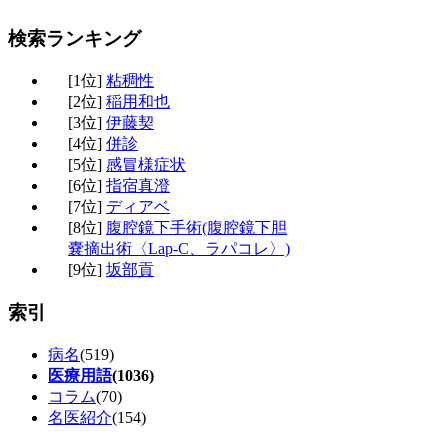
検索ランキング
[1位]
粘稠性
[2位]
稲用和也
[3位]
伊藤契
[4位]
併診
[5位]
感冒様症状
[6位]
指宿真澄
[7位]
ディアベ
[8位]
腹腔鏡下手術(腹腔鏡下胆
嚢摘出術〈Lap-C、ラパコレ〉)
[9位]
坂部貢
索引
病名
(519)
医療用語
(1036)
コラム
(70)
名医紹介
(154)