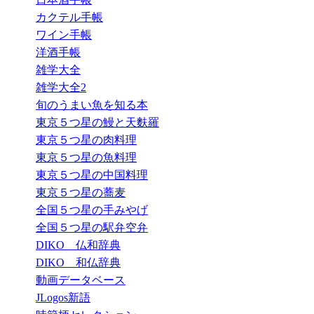
カクテル手帳
ワイン手帳
洋酒手帳
雑学大全
雑学大全2
旬のうまい魚を知る本
東京５つ星の鰻と天麩羅
東京５つ星の肉料理
東京５つ星の魚料理
東京５つ星の中国料理
東京５つ星の蕎麦
全国５つ星の手みやげ
全国５つ星の駅弁空弁
DIKO 仏和辞典
DIKO 和仏辞典
動画データベース
JLogos新語