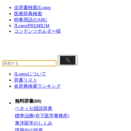
全辞書検索JLogos
医療辞典検索
時事用語のABC
JLogosPREMIUM
コンテンツホルダー様
JLogosについて
辞書リスト
各辞典検索ランキング
無料辞書(68)
ベネッセ国語辞典
標準治療(寺下医学事務所)
東洋医学のしくみ
慣用句の辞典