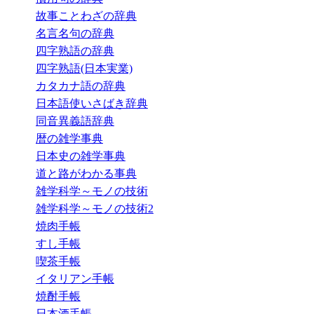
故事ことわざの辞典
名言名句の辞典
四字熟語の辞典
四字熟語(日本実業)
カタカナ語の辞典
日本語使いさばき辞典
同音異義語辞典
暦の雑学事典
日本史の雑学事典
道と路がわかる事典
雑学科学～モノの技術
雑学科学～モノの技術2
焼肉手帳
すし手帳
喫茶手帳
イタリアン手帳
焼酎手帳
日本酒手帳