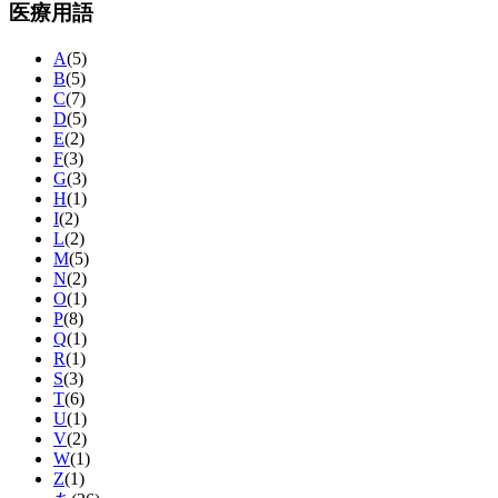
医療用語
A
(5)
B
(5)
C
(7)
D
(5)
E
(2)
F
(3)
G
(3)
H
(1)
I
(2)
L
(2)
M
(5)
N
(2)
O
(1)
P
(8)
Q
(1)
R
(1)
S
(3)
T
(6)
U
(1)
V
(2)
W
(1)
Z
(1)