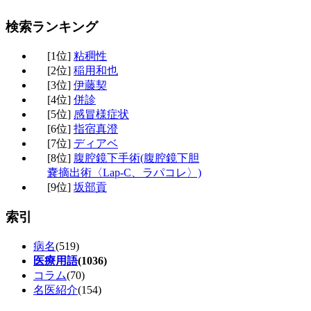
検索ランキング
[1位]
粘稠性
[2位]
稲用和也
[3位]
伊藤契
[4位]
併診
[5位]
感冒様症状
[6位]
指宿真澄
[7位]
ディアベ
[8位]
腹腔鏡下手術(腹腔鏡下胆
嚢摘出術〈Lap-C、ラパコレ〉)
[9位]
坂部貢
索引
病名
(519)
医療用語
(1036)
コラム
(70)
名医紹介
(154)