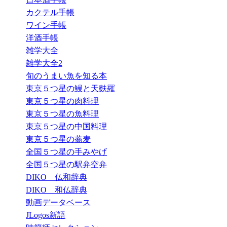
カクテル手帳
ワイン手帳
洋酒手帳
雑学大全
雑学大全2
旬のうまい魚を知る本
東京５つ星の鰻と天麩羅
東京５つ星の肉料理
東京５つ星の魚料理
東京５つ星の中国料理
東京５つ星の蕎麦
全国５つ星の手みやげ
全国５つ星の駅弁空弁
DIKO 仏和辞典
DIKO 和仏辞典
動画データベース
JLogos新語