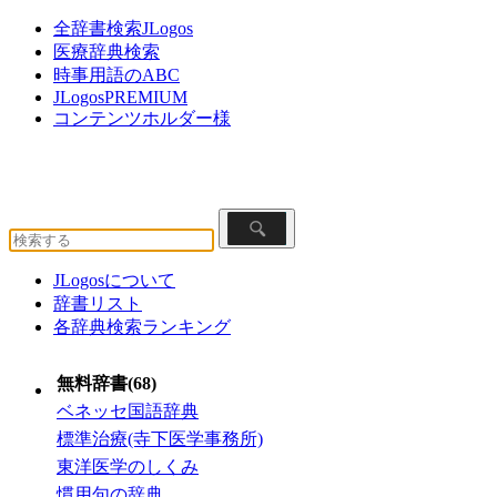
全辞書検索JLogos
医療辞典検索
時事用語のABC
JLogosPREMIUM
コンテンツホルダー様
JLogosについて
辞書リスト
各辞典検索ランキング
無料辞書(68)
ベネッセ国語辞典
標準治療(寺下医学事務所)
東洋医学のしくみ
慣用句の辞典