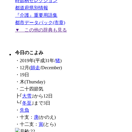
時節柄セレクション
都道府県別情報
『介護』重要用語集
都市データパック(市章)
▼ この他の辞典も見る
今日のこよみ
・2019年(平成31年/
猪
)
・12月(
師走
/December)
・19日
・木(Thursday)
・二十四節気
┣｢
大雪
｣から12日
┗｢
冬至
｣まで3日
・
先負
・十支：
庚
(かのえ)
・十二支：
寅
(とら)