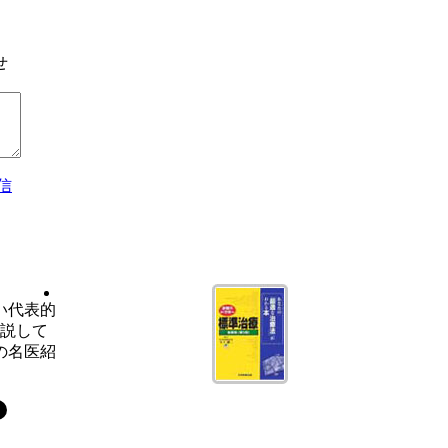
せ
信
い代表的
解説して
の名医紹