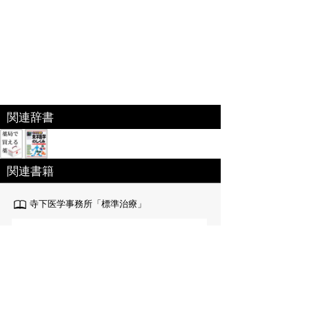
関連辞書
関連書籍
寺下医学事務所「標準治療」
約570の病気の情報 (症状、診断方法、標準的な治
療方法、予後、生活上の注意など)を診療科目別に
掲載している 「家庭の医学事典」です。
出版社:日本医療企画[
link
]
編集 ： 寺下 謙三
価格 ：