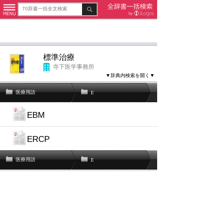
標準治療
寺下医学事務所
▼辞典内検索を開く▼
医療用語
E
EBM
ERCP
医療用語
E