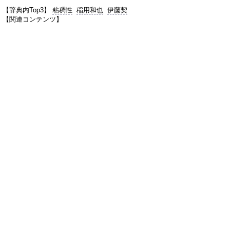
【辞典内Top3】
粘稠性
稲用和也
伊藤契
【関連コンテンツ】