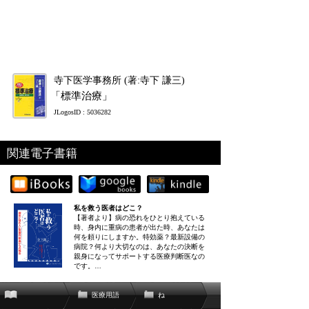
寺下医学事務所 (著:寺下 謙三)
「標準治療」
JLogosID : 5036282
関連電子書籍
私を救う医者はどこ？
【著者より】病の恐れをひとり抱えている
時、身内に重病の患者が出た時、あなたは
何を頼りにしますか。特効薬？最新設備の
病院？何より大切なのは、あなたの決断を
親身になってサポートする医療判断医なの
です。…
医療用語
ね