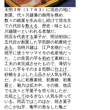
天明３年（１７８３）に現在の地に
創業。代々川越藩の御用を務め、
数々の銘菓を生み出し続けて現当主
で八代目を
数える
、歴史・味ともに
川越随一といわれる老舗だ。
同店を代
表する
菓子が、明治初頭に
五代目が創案した芋煎餅の初雁焼
で
ある
。当時川越は、江戸名物だった
焼芋に使うサツマイモの名産地だっ
た。この良質の芋を
初めて
素材にし
工夫の末完成させたもので、薄切り
にした芋をそのまま煎餅に
仕上げ
、
砂糖をまぶした上品さが人気を呼ん
だ。さらに初雁素焼、初雁糖、初雁
霰と、魅力は拡大中。その後、他店
でも次々と芋菓子を売り出したが、
元祖
として
ゆるぎない人気を誇って
いる。同店ではこのほか、焼き菓子
のこがね芋、亀甲の形をした亀ど