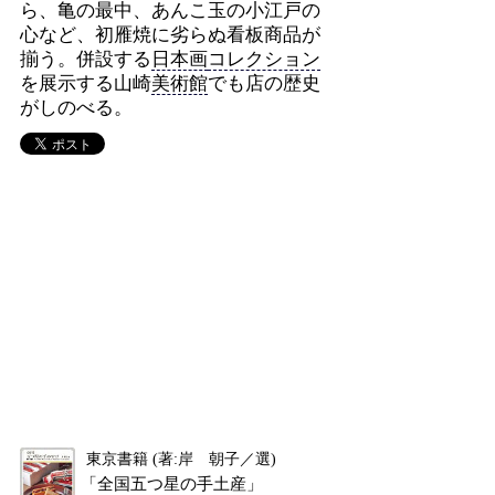
ら、亀の最中、あんこ玉の小江戸の
心など、初雁焼に劣らぬ看板商品が
揃う。併設する
日本画
コレクション
を展示する山崎
美術館
でも店の歴史
がしのべる。
東京書籍 (著:岸 朝子／選)
「全国五つ星の手土産」