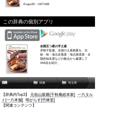
JLogosID : 14071688
この辞典の個別アプリ
全国五つ星の手土産
岸朝子監修。全国の土産銘菓を、伝
統・味・地元定着度・地元推奨度・全
国的知名度などの観点から厳選して
368品を紹介。
関東
埼玉県
【辞典内Top3】
元祖山親爺[千秋庵総本家]
一六タル
ト[一六本舗]
明がらす[竹林堂]
【関連コンテンツ】