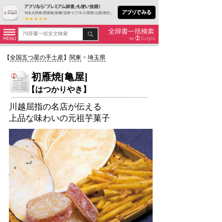
【
全国五つ星の手土産
】
関東
>
埼玉県
初雁焼[亀屋]
【はつかりやき】
川越屈指の名店が伝える
上品な味わいの元祖芋菓子