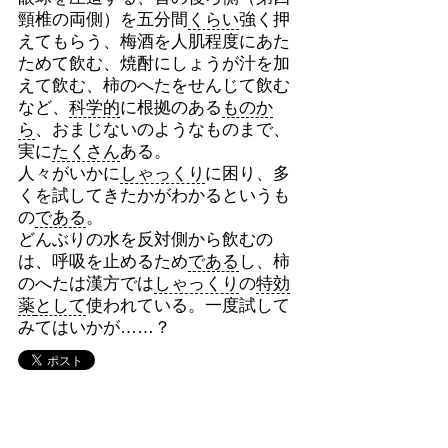
頸椎の両側）を五分間
くらい
強く押
えてもらう、梅酒を人肌程度にあた
ためて飲む、焼酎にしょうが汁を加
えて飲む、柿のへたをせんじて飲む
など、
科学的
に根拠のある
ものか
ら
、おまじないのようなものまで、
実に
たくさん
ある。
人々がいかに
しゃっくり
に困り、多
くを試してきたかがわかるというも
の
である
。
どんぶりの水を反対側から飲むの
は、呼吸を止めるため
である
し、柿
のへたは漢方では
しゃっくり
の
特効
薬
として
使われている。一度試して
みてはいかが……？