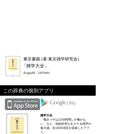
東京書籍 (著:東京雑学研究会)
「雑学大全」
JLogosID : 12670441
この辞典の個別アプリ
雑学大全
「働きバチは1日6時間しか働かな
い」など、知的好奇心をそそる雑学の
集大成。全1000項目を収録したアプ
リ。