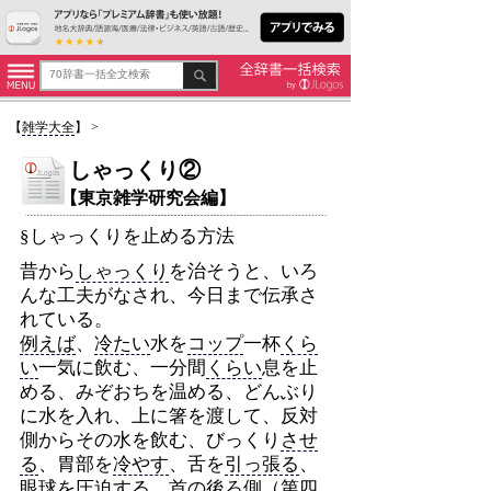
【
雑学大全
】
>
しゃっくり②
【東京雑学研究会編】
§しゃっくりを止める方法
昔から
しゃっくり
を治そうと、いろ
んな工夫がなされ、今日まで伝承さ
れている。
例えば
、
冷たい
水を
コップ
一杯
くら
い
一気に飲む、一分間
くらい
息を止
める、みぞおちを温める、どんぶり
に水を入れ、上に箸を渡して、反対
側からその水を飲む、びっくり
させ
る
、胃部を
冷やす
、舌を
引っ張る
、
眼球を圧迫する、首の後ろ側（第四