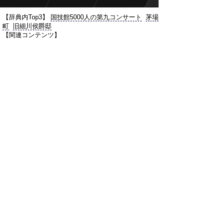
【辞典内Top3】
国技館5000人の第九コンサート
茅場
町
旧細川侯爵邸
【関連コンテンツ】