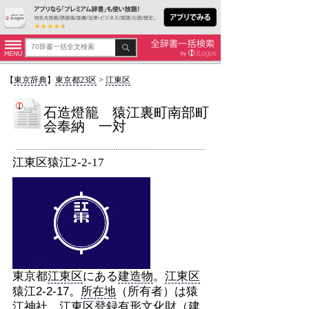
【
東京辞典
】
東京都23区
>
江東区
石造燈籠 猿江裏町南部町
会奉納 一対
江東区猿江2-2-17
東京都
江東区
にある
建造物
。
江東区
猿江2-2-17。
所在地
（所有者）は猿
江神社。
江東区
登録有形
文化財
（
建