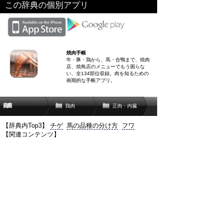
この辞典の個別アプリ
焼肉手帳
牛・豚・鶏から、馬・合鴨まで、焼肉
店、焼鳥店のメニューでもう困らな
い、全134部位収録。肉を知るための
画期的な手帳アプリ。
鶏肉
正肉・内臓
【辞典内Top3】
チゲ
馬の品種の分け方
フワ
【関連コンテンツ】