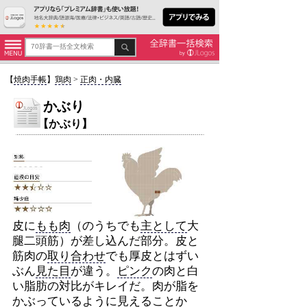
【
焼肉手帳
】
鶏肉
>
正肉・内臓
かぶり
【かぶり】
皮に
もも肉
（のうちでも
主として
大
腿二頭筋）が差し込んだ部分。皮と
筋肉の
取り合わせ
でも厚皮とはずい
ぶん
見た目
が違う。
ピンク
の肉と白
い脂肪の対比がキレイだ。肉が脂を
かぶっているように
見える
ことか