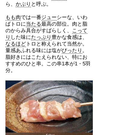
ら、
かぶり
と呼ぶ。
もも肉
では一番
ジュー
シーな、いわ
ばトロに
当たる
最高の部位。肉と脂
のからみ具合がすばらしく、
こって
り
した味に
たっぷり
豊かな食感は、
なるほど
トロと称えられて当然か。
量感あふれる味には塩が
ぴったり
。
脂好きにはこたえられない、特にお
すすめのひと串。この串1本が1・5羽
分。