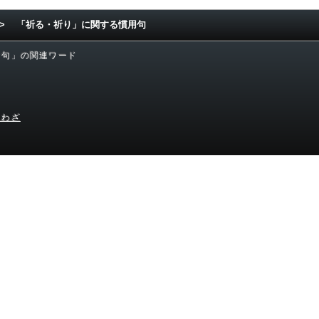
>
「祈る・祈り」に関する慣用句
用句」の関連ワード
とわざ