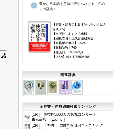
豊かな日本語を意味内容からひける、初め
ての辞典！
▼
【辞書・辞典名】日本語つかいさばき
辞典[
link
]
【出版社】あすとろ出版
【編集委員】現代言語研究会
【書籍版の価格】3,024
【収録語数】740
【発売日】1997年9月
・成
【ISBN】978-4755508288
関連辞典
全辞書・辞典週間検索ランキング
[1位] 国技館5000人の第九コンサート
東京辞典 [Ea,Inc.]
[2位] 「料理」に関する慣用句・ことわざ