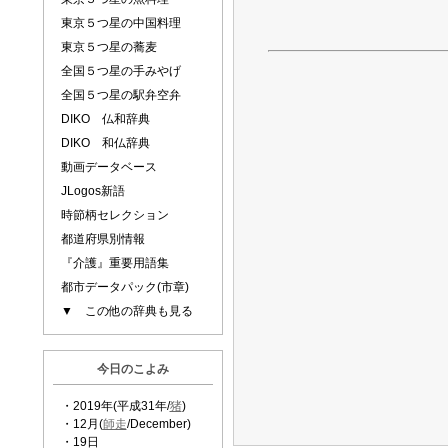
東京５つ星の中国料理
東京５つ星の蕎麦
全国５つ星の手みやげ
全国５つ星の駅弁空弁
DIKO 仏和辞典
DIKO 和仏辞典
動画データベース
JLogos新語
時節柄セレクション
都道府県別情報
『介護』重要用語集
都市データパック(市章)
▼ この他の辞典も見る
今日のこよみ
・2019年(平成31年/
猪
)
・12月(
師走
/December)
・19日