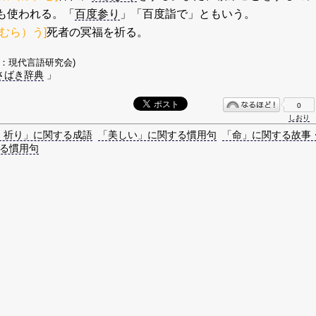
も使われる。「
百度参り
」「百度詣で」ともいう。
むら）う]
死者の冥福を祈る。
著：現代言語研究会)
さばき辞典
」
0
しおり
・祈り」に関する成語
「美しい」に関する慣用句
「命」に関する故事
る慣用句