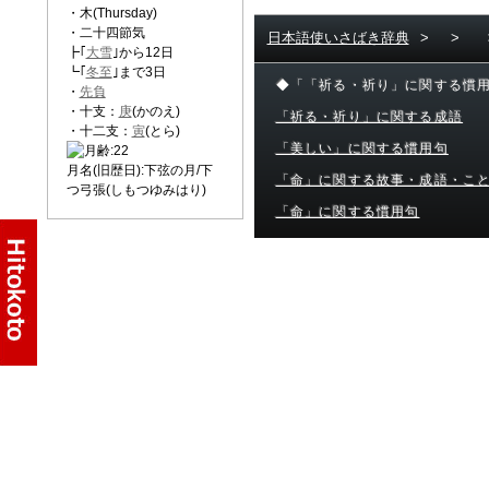
・木(Thursday)
・二十四節気
日本語使いさばき辞典
>
>
┣｢
大雪
｣から12日
┗｢
冬至
｣まで3日
◆「「祈る・祈り」に関する慣
・
先負
・十支：
庚
(かのえ)
「祈る・祈り」に関する成語
・十二支：
寅
(とら)
「美しい」に関する慣用句
月名(旧歴日):下弦の月/下
「命」に関する故事・成語・こ
つ弓張(しもつゆみはり)
「命」に関する慣用句