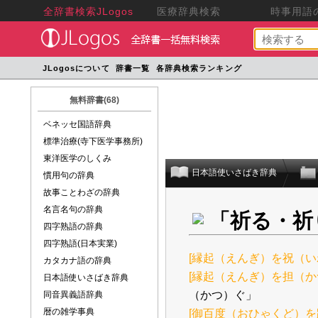
全辞書検索JLogos
医療辞典検索
時事用語の
JLogosについて
辞書一覧
各辞典検索ランキング
無料辞書(68)
ベネッセ国語辞典
標準治療(寺下医学事務所)
東洋医学のしくみ
日本語使いさばき辞典
慣用句の辞典
故事ことわざの辞典
名言名句の辞典
「祈る・祈
四字熟語の辞典
四字熟語(日本実業)
[縁起（えんぎ）を祝（い
カタカナ語の辞典
[縁起（えんぎ）を担（か
日本語使いさばき辞典
（かつ）ぐ」
同音異義語辞典
暦の雑学事典
[御百度（おひゃくど）を