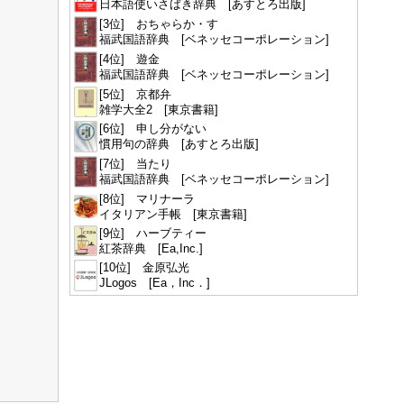
日本語使いさばき辞典 [あすとろ出版]
[3位] おちゃらか・す
福武国語辞典 [ベネッセコーポレーション]
[4位] 遊金
福武国語辞典 [ベネッセコーポレーション]
[5位] 京都弁
雑学大全2 [東京書籍]
[6位] 申し分がない
慣用句の辞典 [あすとろ出版]
[7位] 当たり
福武国語辞典 [ベネッセコーポレーション]
[8位] マリナーラ
イタリアン手帳 [東京書籍]
[9位] ハーブティー
紅茶辞典 [Ea,Inc.]
[10位] 金原弘光
JLogos [Ea，Inc．]