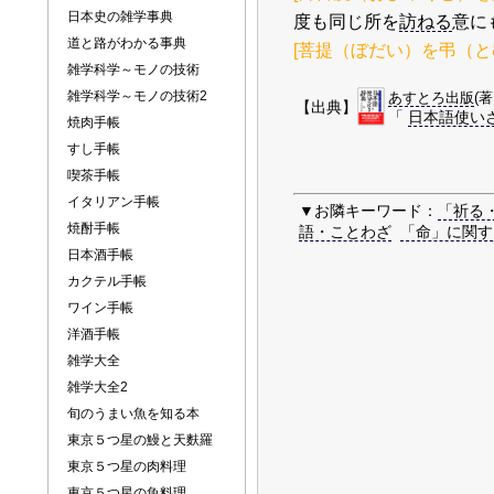
日本史の雑学事典
度も同じ所を
訪ねる
意に
道と路がわかる事典
[菩提（ぼだい）を弔（と
雑学科学～モノの技術
雑学科学～モノの技術2
あすとろ出版
(
【出典】
「
日本語使い
焼肉手帳
すし手帳
喫茶手帳
イタリアン手帳
▼お隣キーワード：
「祈る
焼酎手帳
語・ことわざ
「命」に関す
日本酒手帳
カクテル手帳
ワイン手帳
洋酒手帳
雑学大全
雑学大全2
旬のうまい魚を知る本
東京５つ星の鰻と天麩羅
東京５つ星の肉料理
東京５つ星の魚料理