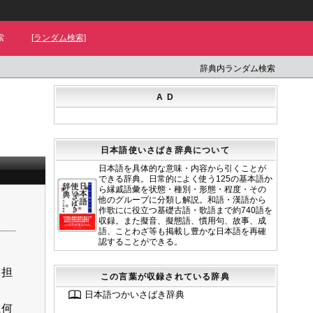
索
[ランダム検索]
辞典内ランダム検索
A D
日本語使いさばき辞典について
日本語を具体的な意味・内容から引くことが
できる辞典。日常的によく使う125の基本語か
ら縁戚語彙を状態・種別・形態・程度・その
他のグループに分類し解説。和語・漢語から
作歌にに役立つ基礎古語・歌語まで約740語を
収録。また擬音、擬態語、慣用句、故事、成
語、ことわざ等も掲載し豊かな日本語を再確
認することができる。
を担
この言葉が収録されている辞典
日本語つかいさばき辞典
に何