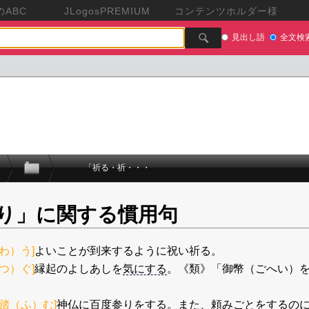
ABC
JLogosPREMIUM
コンテンツホルダー様
見出し語
全文検
「祈る・祈・・・
り」に関する慣用句
わ）う]
よいことが到来するように祝い祈る。
つ）ぐ]
縁起のよしあしを
気にする
。《類》「御幣（ごへい）
踏（ふ）む]
神仏に
百度参り
をする。また、頼みごとをするの