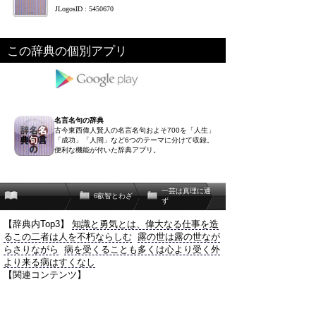
JLogosID : 5450670
この辞典の個別アプリ
名言名句の辞典
古今東西偉人賢人の名言名句およそ700を「人生」
「成功」「人間」など6つのテーマに分けて収録。
便利な機能が付いた辞典アプリ。
一芸は真理に通
6叡智とわざ
ず
【辞典内Top3】
知識と勇気とは、偉大なる仕事を造
るこの二者は人を不朽ならしむ
露の世は露の世なが
らさりながら
病を受くることも多くは心より受く外
より来る病はすくなし
【関連コンテンツ】