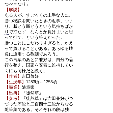
つべきなり」
【解説】
ある人が、すごろくの上手な人に、
勝つ秘訣を聞いたときの返事。つま
り、勝とう勝とうという
気持ち
ばか
り
で打たず、なんとか負けまいと思
って打て、という答えだった。
勝つことにこだわりすぎると、かえ
って
負ける
ことがある。
あらゆる
勝
負に通用する教訓であろう。
この言葉のあとに兼好は、自分の品
行を整え、国家を安泰に維持してい
くにも同様だと説く。
【作者】
吉田兼好
【生没年】
1283頃～1353頃
【職業】
随筆家
【出典】
『徒然草』
【参考】
『徒然草』は
吉田兼好
がつ
づった序段と二百四十三段からなる
随筆集
である
。それぞれの段は独