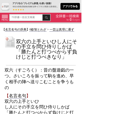
【
名言名句の辞典
】
6叡智とわざ
>
一芸は真理に通ず
双六の上手といひし人にそ
の手立を問ひ侍りしかば
「勝たんと打つべからず負
けじと打つべきなり」
双六（すごろく）：昔の盤遊戯の一
つ。さいころを振って駒を進め、早
く相手の陣へ送りこむことを争うも
の
【
名言名句
】
双六の上手といひ
し人にその手立を問ひ侍りしかば
「勝
たんと
打つ
べからず
負けじと打