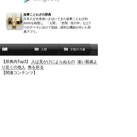
故事ことわざの辞典
日本人が古来使いさばいてきた故事ことわざ約
3000を精選し、「人間」「世間・世の中」など7
つのテーマに分けて収録。便利な機能が付いた辞
典アプリ。
人間
才能や力量
【辞典内Top3】
人は見かけによらぬもの
遠い親戚よ
り近くの他人
角を折る
【関連コンテンツ】