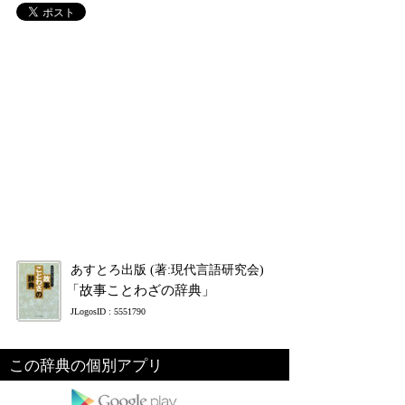
あすとろ出版 (著:現代言語研究会)
「故事ことわざの辞典」
JLogosID : 5551790
この辞典の個別アプリ