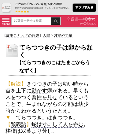
【
故事ことわざの辞典
】
人間
>
才能や力量
てらつつきの子は卵から頷
く
【てらつつきのこはたまごからう
なずく】
【解説】
きつつきの子は幼い時から
首を上下に
動かす
癖がある。早くも
木をつつく習性を見せているという
ことで、
生まれながら
の才能は幼少
時からわかるというたとえ。
▼
「てらつつき」はきつつき。
【
類義語
】
蛇は寸にして人を呑む
。
栴檀は双葉より芳し
。