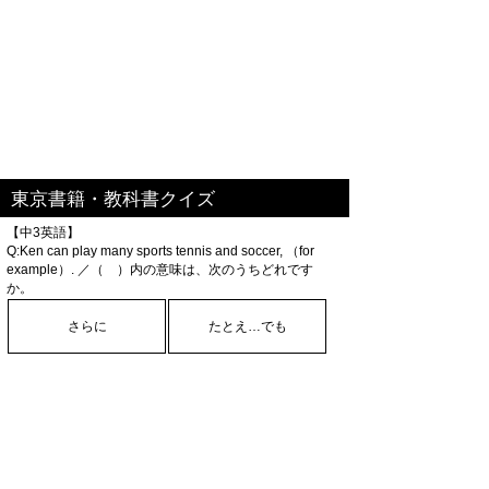
東京書籍・教科書クイズ
【中3英語】
Q:Ken can play many sports tennis and soccer, （for
example）. ／（ ）内の意味は、次のうちどれです
か。
さらに
たとえ…でも
ほかには
たとえば
→次の問題へ
関連書籍