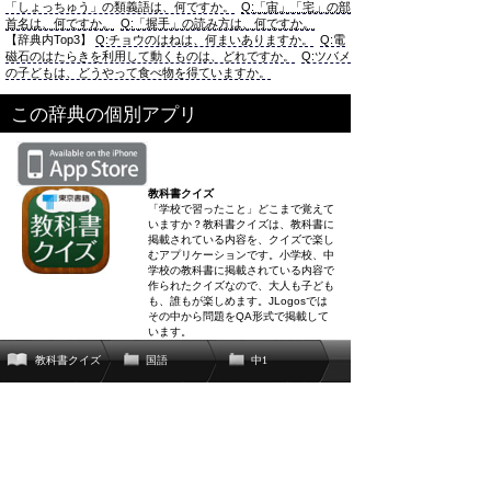
「しょっちゅう」の類義語は、何ですか。
Q:「宙」「宅」の部
首名は、何ですか。
Q:「握手」の読み方は、何ですか。
【辞典内Top3】
Q:チョウのはねは、何まいありますか。
Q:電
磁石のはたらきを利用して動くものは、どれですか。
Q:ツバメ
の子どもは、どうやって食べ物を得ていますか。
この辞典の個別アプリ
教科書クイズ
「学校で習ったこと」どこまで覚えて
いますか？教科書クイズは、教科書に
掲載されている内容を、クイズで楽し
むアプリケーションです。小学校、中
学校の教科書に掲載されている内容で
作られたクイズなので、大人も子ども
も、誰もが楽しめます。JLogosでは
その中から問題をQA形式で掲載して
います。
教科書クイズ
国語
中1