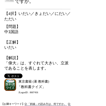
ですか。
【4択】いだい／きょだい／にだい／
ただい
【問題】
中1国語
【正解】
いだい
【解説】
「偉大」は、すぐれて大きい、立派
であることを表します。
東京書籍 (著:教科書)
「教科書クイズ」
JLogosID : 8607456
【お隣キーワード】
Q:「斜線」の読み方は、何ですか。
Q: