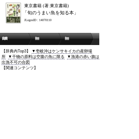
東京書籍 (著:東京書籍)
「旬のうまい魚を知る本」
JLogosID : 14070110
【辞典内Top3】
▼壱岐沖はケンサキイカの産卵場
所
▼干物の原料は空腹の魚に限る
▼漁港の赤い旗は
出漁不可の合図
【関連コンテンツ】