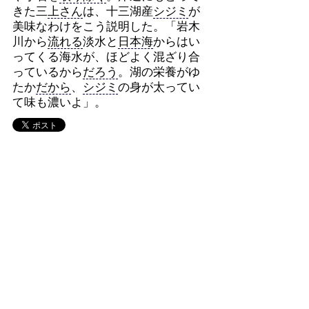
きた三
上さん
は、十三湖産
シジミ
が
美味なわけをこう説明した。「岩木
川から
流れる
淡水と
日本海
からはい
ってくる海水が、ほどよく混ざり合
っているから
だろう
。湖の栄養がゆ
たか
だから
、
シジミ
の身が太ってい
て味も濃いよ」。