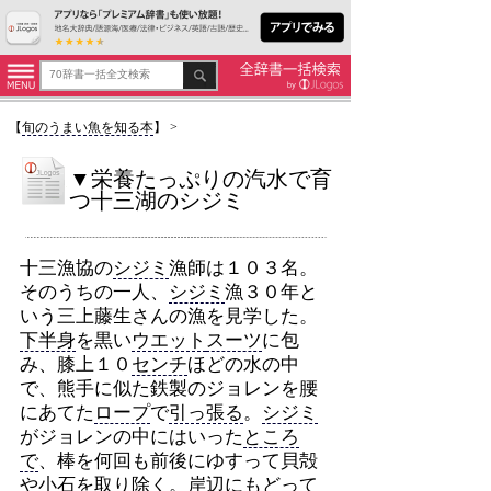
【
旬のうまい魚を知る本
】
>
▼栄養たっぷりの汽水で育
つ十三湖のシジミ
十三漁協の
シジミ
漁師は１０３名。
そのうちの一人、
シジミ
漁３０年と
いう三上藤生さんの漁を見学した。
下半身
を黒い
ウエット
スーツ
に包
み、膝上１０
センチ
ほどの水の中
で、熊手に似た鉄製のジョレンを腰
にあてた
ロープ
で
引っ張る
。
シジミ
がジョレンの中にはいった
ところ
で
、棒を何回も前後にゆすって貝殻
や小石を
取り除く
。岸辺にもどって