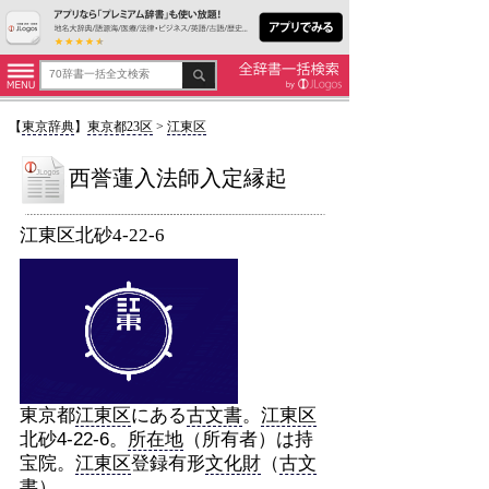
【
東京辞典
】
東京都23区
>
江東区
西誉蓮入法師入定縁起
江東区北砂4-22-6
東京都
江東区
にある
古文書
。
江東区
北砂4-22-6。
所在地
（所有者）は持
宝院。
江東区
登録有形
文化財
（
古文
書
）。