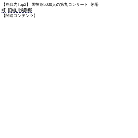
【辞典内Top3】
国技館5000人の第九コンサート
茅場
町
旧細川侯爵邸
【関連コンテンツ】