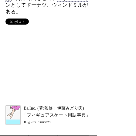
ン
として
ドーナツ
、ウィンドミルが
ある。
Ea,Inc. (著:監修：伊藤みどり氏)
「フィギュアスケート用語事典」
JLogosID : 14645023