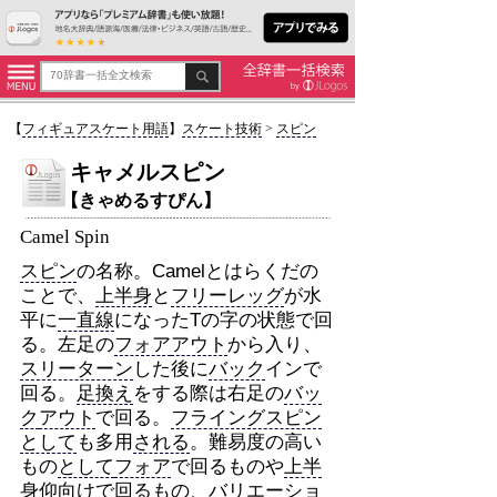
【
フィギュアスケート用語
】
スケート技術
>
スピン
キャメルスピン
【きゃめるすぴん】
Camel Spin
スピン
の名称。Camelとはらくだの
ことで、
上半身
と
フリーレッグ
が水
平に
一直線
になったTの字の状態で回
る。左足の
フォア
アウト
から入り、
スリーターン
した後に
バック
インで
回る。
足換え
をする際は右足の
バッ
ク
アウト
で回る。
フライングスピン
として
も多用
される
。難易度の高い
もの
として
フォア
で回るものや
上半
身
仰向けで回るもの、
バリエーショ