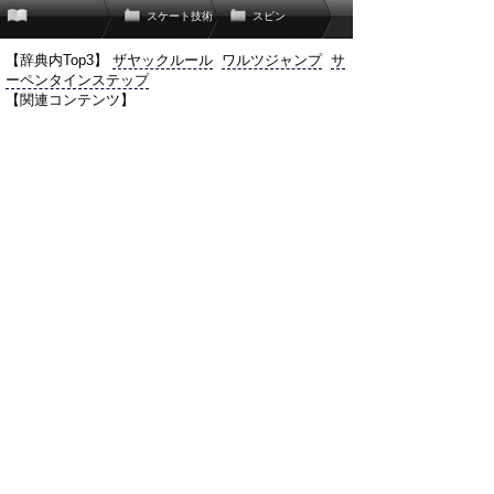
スケート技術
スピン
【辞典内Top3】
ザヤックルール
ワルツジャンプ
サ
ーペンタインステップ
【関連コンテンツ】