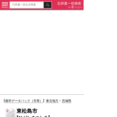
【
都市データパック（市章）
】
東北地方
>
宮城県
東松島市