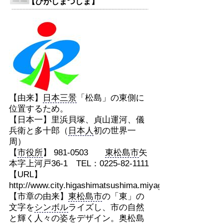
【ひがしまつしま】
【由来】
日本三景
「松島」の東側に
位置するため。
【日本一】里浜貝塚、貞山運河、儀
兵衛と多十郎（
日本人
初の世界一
周）
【
市役所
】 981-0503
東松島市
矢
本字上河戸36-1 TEL：0225-82-1111
【URL】
http://www.city.higashimatsushima.miyagi.jp/
【市章の由来】
東松島市
の「東」の
文字を
シンボル
ライズし、市の自然
と輝く人々の姿を
デザイン
。奥松島