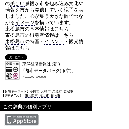
の
美しい
景観が市を包み込み文化や
情報を市から発信していく様子を表
しました。心が集う
大きな
輪でつな
がる
イメージ
を描いています。
東松島市
の基本情報はこちら
東松島市
の出身者情報はこちら
東松島市
の特産・
イベント
・観光情
報はこちら
東洋経済新報社 (著:)
「都市データパック(市章)」
JLogosID : 8509062
【お隣キーワード】
秋田市
大崎市
栗原市
岩沼市
【辞典内Top3】
東大阪市
福山市
日向市
この辞典の個別アプリ