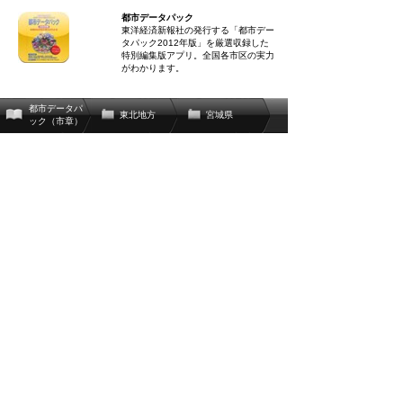
都市データパック
東洋経済新報社の発行する「都市デー
タパック2012年版」を厳選収録した
特別編集版アプリ。全国各市区の実力
がわかります。
都市データパ
東北地方
宮城県
ック（市章）
関連辞書