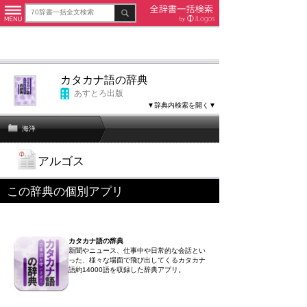
カタカナ語の辞典
あすとろ出版
▼辞典内検索を開く▼
海洋
アルゴス
この辞典の個別アプリ
カタカナ語の辞典
新聞やニュース、仕事中や日常的な会話とい
った、様々な場面で飛び出してくるカタカナ
語約14000語を収録した辞典アプリ。