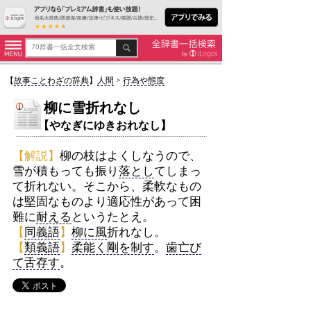
【
故事ことわざの辞典
】
人間
>
行為や態度
柳に雪折れなし
【やなぎにゆきおれなし】
【解説】
柳の枝はよくしなうので、
雪が積もっても振り
落とし
てしまっ
て折れない。そこから、柔軟なもの
は堅固なものより適応性があって困
難に
耐える
というたとえ。
【
同義語
】
柳に風
折れなし。
【
類義語
】
柔能く剛を制す
。
歯亡び
て舌存す
。