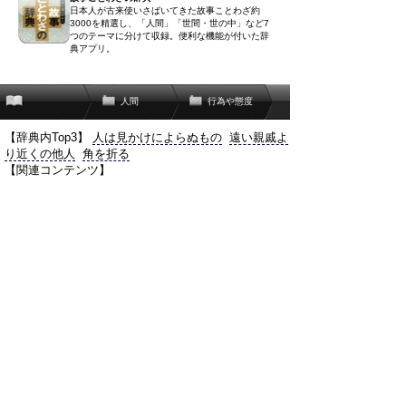
日本人が古来使いさばいてきた故事ことわざ約
3000を精選し、「人間」「世間・世の中」など7
つのテーマに分けて収録。便利な機能が付いた辞
典アプリ。
人間
行為や態度
【辞典内Top3】
人は見かけによらぬもの
遠い親戚よ
り近くの他人
角を折る
【関連コンテンツ】