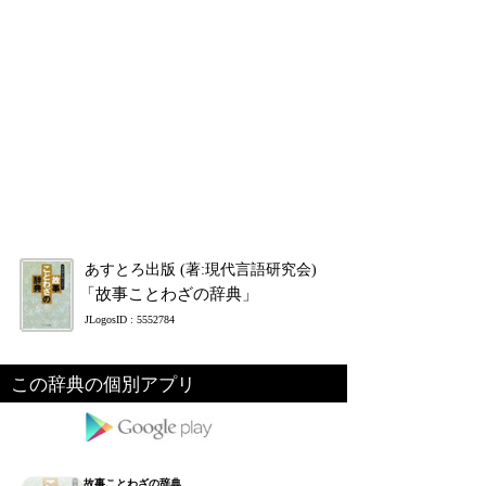
あすとろ出版 (著:現代言語研究会)
「故事ことわざの辞典」
JLogosID : 5552784
この辞典の個別アプリ
故事ことわざの辞典