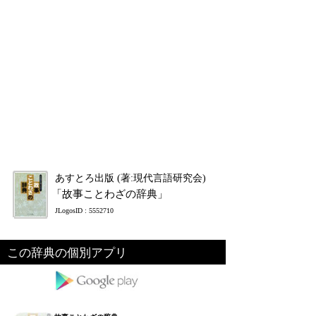
あすとろ出版 (著:現代言語研究会)
「故事ことわざの辞典」
JLogosID : 5552710
この辞典の個別アプリ