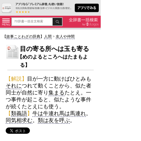
【
故事ことわざの辞典
】
人間
>
友人や仲間
目の寄る所へは玉も寄る
【めのよるところへはたまもよ
る】
【解説】
目が一方に動けばひとみも
それに
つれて動くことから、似た者
同士が自然に寄り
集まる
たとえ。一
つ事件が起こると、似たような事件
が続くたとえにも使う。
【
類義語
】
牛は牛連れ馬は馬連れ
。
同気相求む
。
類は友を呼ぶ
。