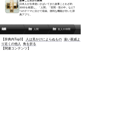
故事ことわざの辞典
日本人が古来使いさばいてきた故事ことわざ約
3000を精選し、「人間」「世間・世の中」など7
つのテーマに分けて収録。便利な機能が付いた辞
典アプリ。
人間
友人や仲間
【辞典内Top3】
人は見かけによらぬもの
遠い親戚よ
り近くの他人
角を折る
【関連コンテンツ】