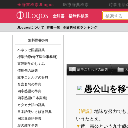
全辞書検索JLogos
医療辞典検索
時事用語の
JLogosについて
辞書一覧
各辞典検索ランキング
無料辞書(68)
ベネッセ国語辞典
標準治療(寺下医学事務所)
東洋医学のしくみ
故事ことわざの辞典
慣用句の辞典
故事ことわざの辞典
名言名句の辞典
愚公山を移
四字熟語の辞典
四字熟語(日本実業)
カタカナ語の辞典
【解説】
地味な努力でも
日本語使いさばき辞典
いうたとえ。
同音異義語辞典
暦の雑学事典
▼
昔、愚公という九十歳