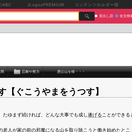
ABC
JLogosPREMIUM
コンテンツホルダー様
見出し語
全文検
人間
忍耐や努力
愚公山を移・・・
す【ぐこうやまをうつす】
、たゆまず続ければ、どんな大事でも成し
遂げる
ことができる
の老人が家の前の邪魔になる山を取り除こうと働き始めたとこ