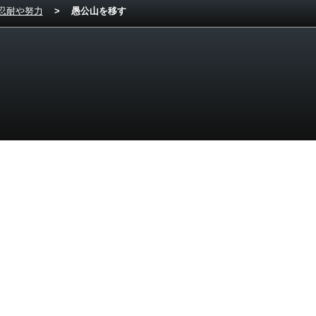
忍耐や努力
>
愚公山を移す
ド