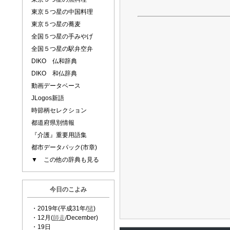
東京５つ星の中国料理
東京５つ星の蕎麦
全国５つ星の手みやげ
全国５つ星の駅弁空弁
DIKO 仏和辞典
DIKO 和仏辞典
動画データベース
JLogos新語
時節柄セレクション
都道府県別情報
『介護』重要用語集
都市データパック(市章)
▼ この他の辞典も見る
今日のこよみ
・2019年(平成31年/
猪
)
・12月(
師走
/December)
・19日