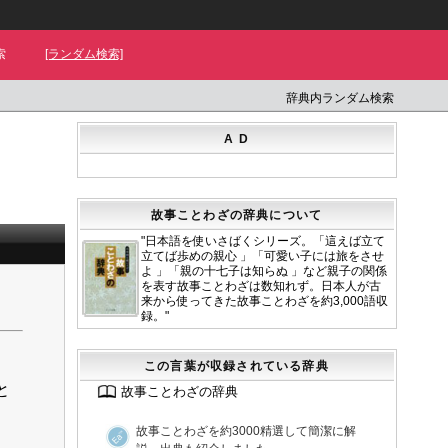
索
[ランダム検索]
辞典内ランダム検索
A D
故事ことわざの辞典について
"日本語を使いさばくシリーズ。「這えば立て
立てば歩めの親心 」「可愛い子には旅をさせ
よ 」「親の十七子は知らぬ 」など親子の関係
を表す故事ことわざは数知れず。日本人が古
来から使ってきた故事ことわざを約3,000語収
録。"
この言葉が収録されている辞典
と
故事ことわざの辞典
故事ことわざを約3000精選して簡潔に解