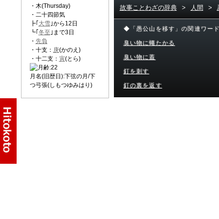
・木(Thursday)
故事ことわざの辞典
>
人間
>
・二十四節気
┣｢
大雪
｣から12日
◆「愚公山を移す」の関連ワー
┗｢
冬至
｣まで3日
・
先負
臭い物に蠅たかる
・十支：
庚
(かのえ)
臭い物に蓋
・十二支：
寅
(とら)
釘を刺す
月名(旧歴日):下弦の月/下
つ弓張(しもつゆみはり)
釘の裏を返す