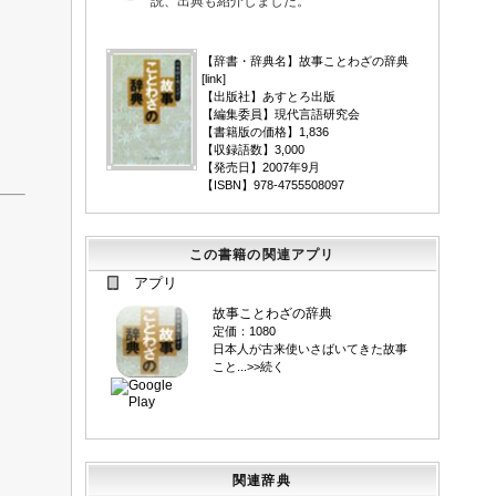
説、出典も紹介しました。
▼
【辞書・辞典名】故事ことわざの辞典
[
link
]
【出版社】あすとろ出版
【編集委員】現代言語研究会
【書籍版の価格】1,836
【収録語数】3,000
【発売日】2007年9月
【ISBN】978-4755508097
この書籍の関連アプリ
アプリ
故事ことわざの辞典
定価：1080
日本人が古来使いさばいてきた故事
こと...>>続く
関連辞典