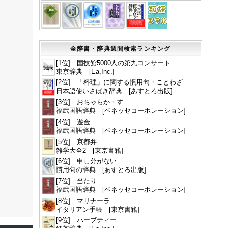
全辞書・辞典週間検索ランキング
[1位] 国技館5000人の第九コンサート
東京辞典 [Ea,Inc.]
[2位] 「料理」に関する慣用句・ことわざ
日本語使いさばき辞典 [あすとろ出版]
[3位] おちゃらか・す
福武国語辞典 [ベネッセコーポレーション]
[4位] 遊金
福武国語辞典 [ベネッセコーポレーション]
[5位] 京都弁
雑学大全2 [東京書籍]
[6位] 申し分がない
慣用句の辞典 [あすとろ出版]
[7位] 当たり
福武国語辞典 [ベネッセコーポレーション]
[8位] マリナーラ
イタリアン手帳 [東京書籍]
[9位] ハーブティー