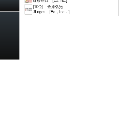
紅茶辞典 [Ea,Inc.]
[10位] 金原弘光
JLogos [Ea，Inc．]