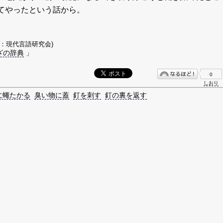
てやったという話から。
著：現代言語研究会)
ざの辞典
」
0
しおり
に蠅たかる
臭い物に蓋
釘を刺す
釘の裏を返す