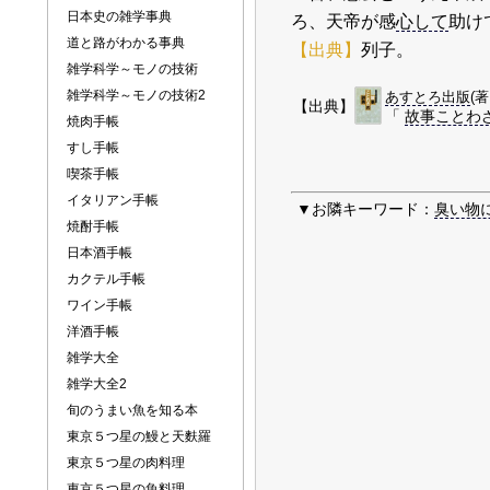
日本史の雑学事典
ろ、天帝が感
心して
助け
道と路がわかる事典
【出典】
列子。
雑学科学～モノの技術
雑学科学～モノの技術2
あすとろ出版
(
【出典】
「
故事ことわ
焼肉手帳
すし手帳
喫茶手帳
イタリアン手帳
▼お隣キーワード：
臭い物
焼酎手帳
日本酒手帳
カクテル手帳
ワイン手帳
洋酒手帳
雑学大全
雑学大全2
旬のうまい魚を知る本
東京５つ星の鰻と天麩羅
東京５つ星の肉料理
東京５つ星の魚料理