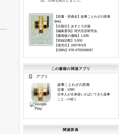
説、出典も紹介しました。
▼
【辞書・辞典名】故事ことわざの辞典
[
link
]
【出版社】あすとろ出版
【編集委員】現代言語研究会
【書籍版の価格】1,836
【収録語数】3,000
【発売日】2007年9月
【ISBN】978-4755508097
この書籍の関連アプリ
アプリ
故事ことわざの辞典
定価：1080
日本人が古来使いさばいてきた故事
こと...>>続く
関連辞典