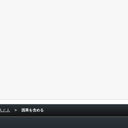
人と人
>
因果を含める
ド