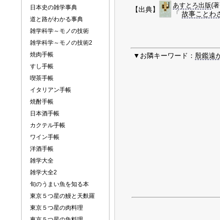
あすとろ出版
(
日本史の雑学事典
【出典】
「
故事ことわ
道と路がわかる事典
雑学科学～モノの技術
雑学科学～モノの技術2
焼肉手帳
▼お隣キーワード：
殷鑑遠
すし手帳
喫茶手帳
イタリアン手帳
焼酎手帳
日本酒手帳
カクテル手帳
ワイン手帳
洋酒手帳
雑学大全
雑学大全2
旬のうまい魚を知る本
東京５つ星の鰻と天麩羅
東京５つ星の肉料理
東京５つ星の魚料理