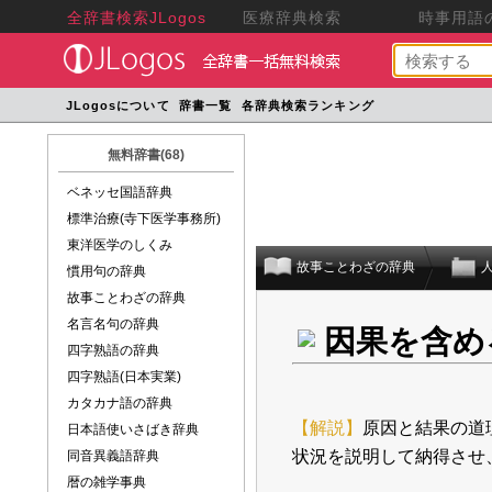
全辞書検索JLogos
医療辞典検索
時事用語の
JLogosについて
辞書一覧
各辞典検索ランキング
無料辞書(68)
ベネッセ国語辞典
標準治療(寺下医学事務所)
東洋医学のしくみ
故事ことわざの辞典
慣用句の辞典
故事ことわざの辞典
名言名句の辞典
因果を含め
四字熟語の辞典
四字熟語(日本実業)
カタカナ語の辞典
【解説】
原因と結果の道
日本語使いさばき辞典
状況を説明して納得させ
同音異義語辞典
暦の雑学事典