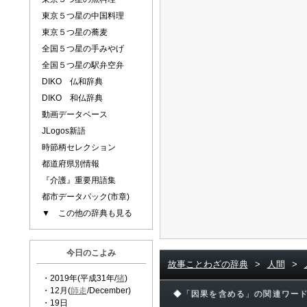
東京５つ星の中国料理
東京５つ星の蕎麦
全国５つ星の手みやげ
全国５つ星の駅弁空弁
DIKO 仏和辞典
DIKO 和仏辞典
動画データベース
JLogos新語
時節柄セレクション
都道府県別情報
『介護』重要用語集
都市データパック(市章)
▼ この他の辞典も見る
今日のこよみ
故事ことわざの辞典
>
人間
>
・2019年(平成31年/
猪
)
・12月(
師走
/December)
◆「因果を含める」の関連ワー
・19日