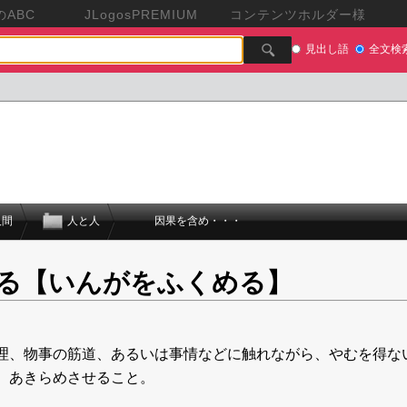
ABC
JLogosPREMIUM
コンテンツホルダー様
見出し語
全文検
人間
人と人
因果を含め・・・
る【いんがをふくめる】
理、物事の筋道、あるいは事情などに触れながら、やむを得な
、あきらめさせること。