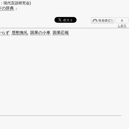
著：現代言語研究会)
ざの辞典
」
0
しおり
からず
慇懃無礼
因果の小車
因果応報