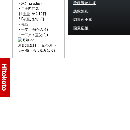
殷鑑遠からず
・木(Thursday)
・二十四節気
慇懃無礼
┣｢
大雪
｣から12日
┗｢
冬至
｣まで3日
因果の小車
・
先負
因果応報
・十支：
庚
(かのえ)
・十二支：
寅
(とら)
月名(旧歴日):下弦の月/下
つ弓張(しもつゆみはり)