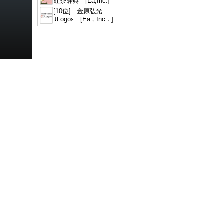
紅茶辞典 [Ea,Inc.]
[10位] 金原弘光
JLogos [Ea，Inc．]