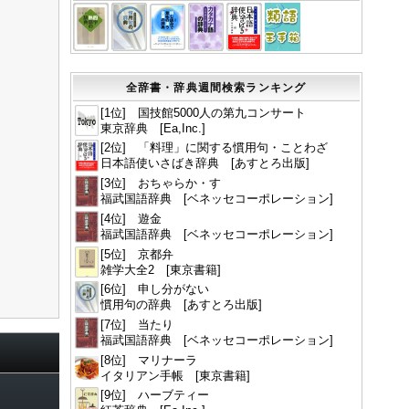
全辞書・辞典週間検索ランキング
[1位] 国技館5000人の第九コンサート
東京辞典 [Ea,Inc.]
[2位] 「料理」に関する慣用句・ことわざ
日本語使いさばき辞典 [あすとろ出版]
[3位] おちゃらか・す
福武国語辞典 [ベネッセコーポレーション]
[4位] 遊金
福武国語辞典 [ベネッセコーポレーション]
[5位] 京都弁
雑学大全2 [東京書籍]
[6位] 申し分がない
慣用句の辞典 [あすとろ出版]
[7位] 当たり
福武国語辞典 [ベネッセコーポレーション]
[8位] マリナーラ
イタリアン手帳 [東京書籍]
[9位] ハーブティー