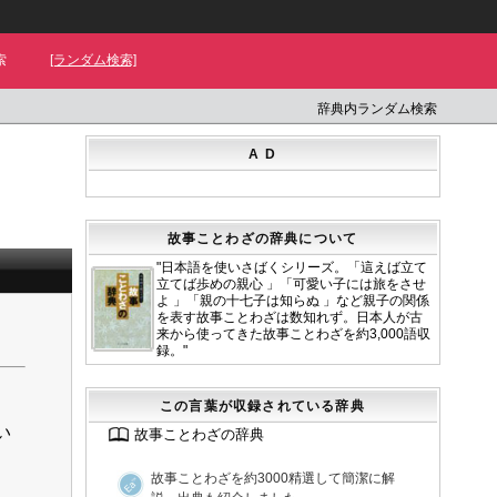
索
[ランダム検索]
辞典内ランダム検索
A D
故事ことわざの辞典について
"日本語を使いさばくシリーズ。「這えば立て
立てば歩めの親心 」「可愛い子には旅をさせ
よ 」「親の十七子は知らぬ 」など親子の関係
を表す故事ことわざは数知れず。日本人が古
来から使ってきた故事ことわざを約3,000語収
録。"
この言葉が収録されている辞典
い
故事ことわざの辞典
故事ことわざを約3000精選して簡潔に解