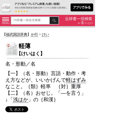
【
福武国語辞典
】
か行
>
けい
軽薄
【けいはく】
名・形動／名
【一】（名・形動）言語・動作・考
え方などが、いいかげんで
軽はずみ
なこと。｛類｝軽率 ｛対｝重厚
【二】（名）おせじ。「―を言う」
↓「
浅はか
」の｛和漢｝