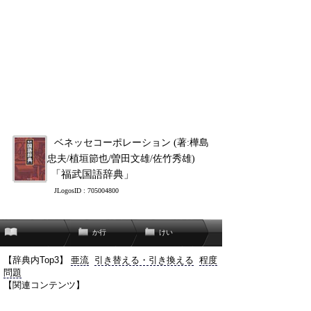
ベネッセコーポレーション (著:樺島
忠夫/植垣節也/曽田文雄/佐竹秀雄)
「福武国語辞典」
JLogosID : 705004800
か行
けい
【辞典内Top3】
亜流
引き替える・引き換える
程度
問題
【関連コンテンツ】