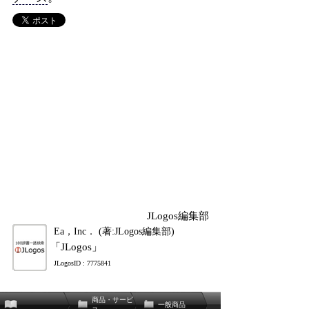
JLogos編集部
Ea，Inc． (著:JLogos編集部)
「JLogos」
JLogosID : 7775841
商品・サービ
一般商品