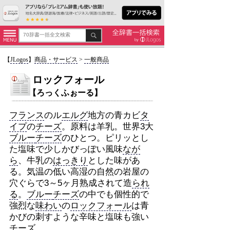
【
JLogos
】
商品・サービス
>
一般商品
ロックフォール
【ろっくふぉーる】
フランス
のル
エルグ
地方の青カビ
タ
イプ
の
チーズ
。原料は羊乳。世界3大
ブルー
チーズ
のひとつ。ピリッとし
た塩味で少しかびっぽい風味
なが
ら
、牛乳の
はっきり
とした味があ
る。気温の低い高湿の自然の岩屋の
穴ぐらで3～5ヶ月熟成されて造
られ
る
。
ブルー
チーズ
の中でも個性的で
強烈な
味わい
の
ロックフォール
は青
かびの刺すような辛味と塩味も強い
チーズ
。