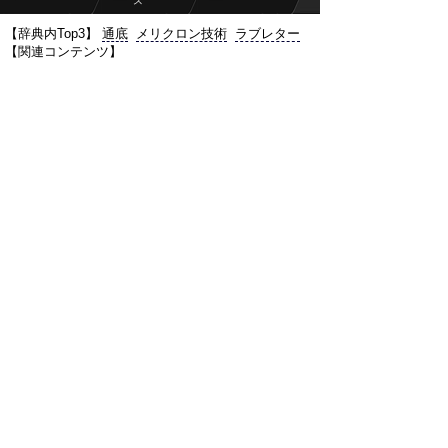
ス
【辞典内Top3】
通底
メリクロン技術
ラブレター
【関連コンテンツ】