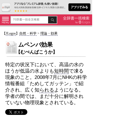
【
JLogos
】
自然・科学
>
理論・効果
ムペンバ効果
【むぺんばこうか】
特定の状況下において、高温の水の
ほうが低温の水よりも
短時間
で凍る
現象のこと。2008年7月にNHKの科学
情報番組「ためしてガッテン」で紹
介され、広く知
られる
ようになる。
学者の間では、まだ十分に解明され
ていない物理現象とされている。