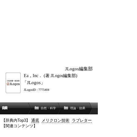
JLogos編集部
Ea，Inc． (著:JLogos編集部)
「JLogos」
JLogosID : 7775404
自然・科学
理論・効果
【辞典内Top3】
通底
メリクロン技術
ラブレター
【関連コンテンツ】