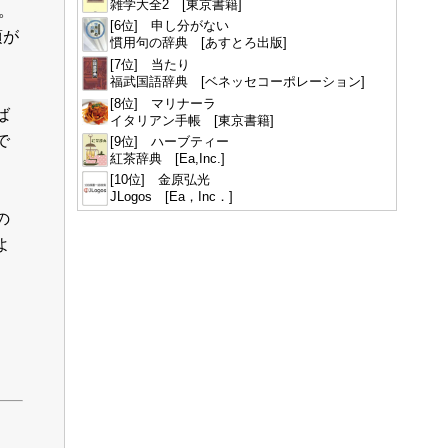
雑学大全2 [東京書籍]
。
[6位] 申し分がない
頃が
慣用句の辞典 [あすとろ出版]
[7位] 当たり
福武国語辞典 [ベネッセコーポレーション]
[8位] マリナーラ
ば
イタリアン手帳 [東京書籍]
で
[9位] ハーブティー
紅茶辞典 [Ea,Inc.]
[10位] 金原弘光
JLogos [Ea，Inc．]
の
よ