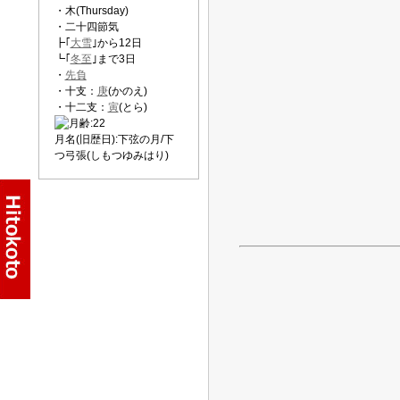
・木(Thursday)
・二十四節気
┣｢
大雪
｣から12日
┗｢
冬至
｣まで3日
・
先負
・十支：
庚
(かのえ)
・十二支：
寅
(とら)
月名(旧歴日):下弦の月/下
つ弓張(しもつゆみはり)