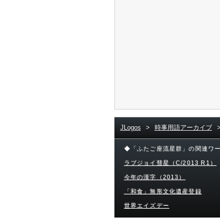
JLogos
>
時事用語アーカイブ
◆「ふたご座流星群」の関連ワ
ラブジョイ彗星（C/2013 R1）
今年の漢字（2013）
「和食」無形文化遺産登録
世界エイズデー