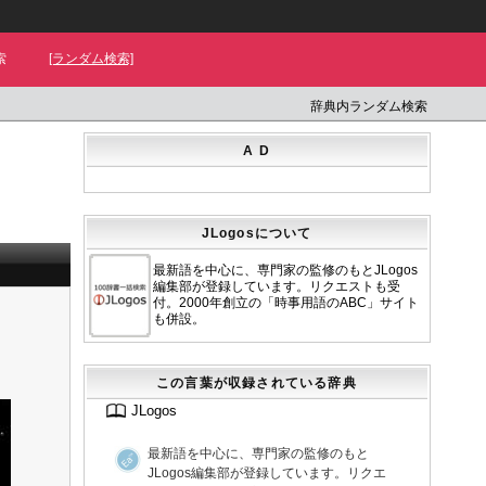
索
[ランダム検索]
辞典内ランダム検索
A D
JLogosについて
最新語を中心に、専門家の監修のもとJLogos
編集部が登録しています。リクエストも受
付。2000年創立の「時事用語のABC」サイト
も併設。
この言葉が収録されている辞典
JLogos
最新語を中心に、専門家の監修のもと
JLogos編集部が登録しています。リクエ