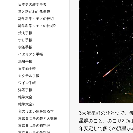
日本史の雑学事典
道と路がわかる事典
雑学科学～モノの技術
雑学科学～モノの技術2
焼肉手帳
すし手帳
喫茶手帳
イタリアン手帳
焼酎手帳
日本酒手帳
カクテル手帳
ワイン手帳
洋酒手帳
雑学大全
雑学大全2
旬のうまい魚を知る本
3大流星群のひとつで、
東京５つ星の鰻と天麩羅
星群のこと。のこり2つ
東京５つ星の肉料理
年安定して多くの流星が
東京５つ星の魚料理