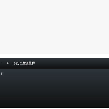
>
>
ふたご座流星群
ード