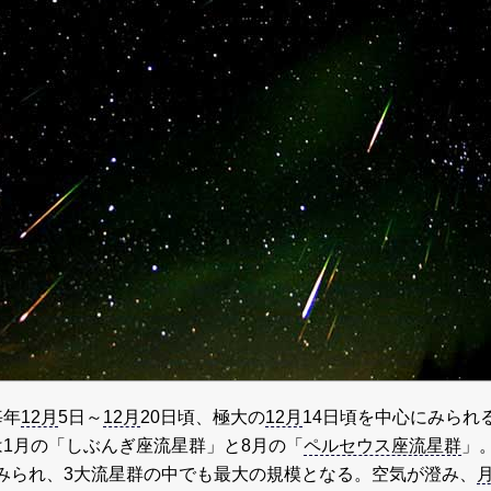
毎年
12月
5日～
12月
20日頃、極大の
12月
14日頃を中心にみられ
は1月の「しぶんぎ座流星群」と8月の「
ペルセウス座流星群
」
みられ、3大流星群の中でも最大の規模となる。空気が澄み、