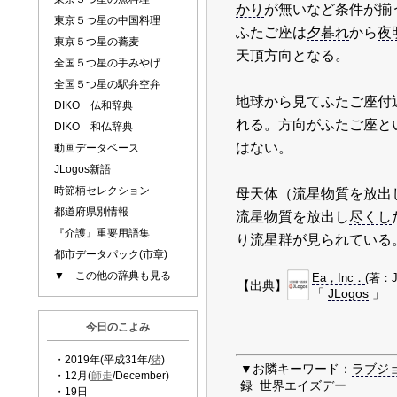
かり
が無いなど条件が揃
東京５つ星の中国料理
ふたご座は
夕暮れ
から
夜
東京５つ星の蕎麦
天頂方向となる。
全国５つ星の手みやげ
全国５つ星の駅弁空弁
地球から見てふたご座付
DIKO 仏和辞典
れる。方向がふたご座と
DIKO 和仏辞典
はない。
動画データベース
JLogos新語
時節柄セレクション
母天体（流星物質を放出
都道府県別情報
流星物質を放出し
尽くし
『介護』重要用語集
り流星群が見られている
都市データパック(市章)
▼ この他の辞典も見る
Ea，Inc．
(著：J
【出典】
「
JLogos
」
今日のこよみ
・2019年(平成31年/
猪
)
▼お隣キーワード：
ラブジョ
・12月(
師走
/December)
録
世界エイズデー
・19日