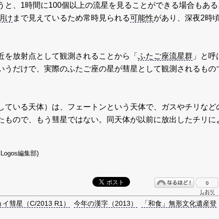
うと、1時間に100個以上の流星を見ることができる場合もある
明け
まで見えているため常時見られる
可能性
があり、深夜2時
近を放射点として観測されることから「
ふたご座流星群
」と呼
いうだけで、実際のふたご座の星が彗星として観測されるもの
している天体）は、フェートンという天体で、ガスやチリなど
たもので、もう彗星ではない。同天体が以前に放出したチリに
。
Logos編集部)
0
しおり
イ彗星（C/2013 R1）
今年の漢字（2013）
「和食」無形文化遺産登