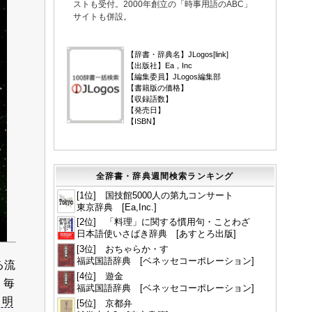
ストも受付。2000年創立の「時事用語のABC」
サイトも併設。
▼
【辞書・辞典名】JLogos[
link
]
【出版社】Ea，Inc
【編集委員】JLogos編集部
【書籍版の価格】
【収録語数】
【発売日】
【ISBN】
全辞書・辞典週間検索ランキング
[1位] 国技館5000人の第九コンサート
東京辞典 [Ea,Inc.]
[2位] 「料理」に関する慣用句・ことわざ
日本語使いさばき辞典 [あすとろ出版]
[3位] おちゃらか・す
福武国語辞典 [ベネッセコーポレーション]
る流
[4位] 遊金
。毎
福武国語辞典 [ベネッセコーポレーション]
月明
[5位] 京都弁