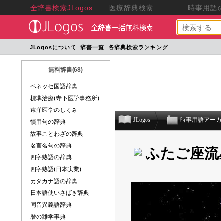
全辞書検索JLogos
医療辞典検索
時事用語の
JLogosについて
辞書一覧
各辞典検索ランキング
無料辞書(68)
ベネッセ国語辞典
標準治療(寺下医学事務所)
東洋医学のしくみ
JLogos
時事用語アー
慣用句の辞典
故事ことわざの辞典
名言名句の辞典
ふたご座流
四字熟語の辞典
四字熟語(日本実業)
カタカナ語の辞典
日本語使いさばき辞典
同音異義語辞典
暦の雑学事典