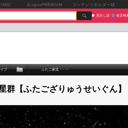
ABC
JLogosPREMIUM
コンテンツホルダー様
見出し語
全文検
カイブ
ふたご座流・・・
星群【ふたござりゅうせいぐん】