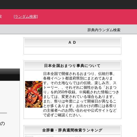
索
[ランダム検索]
辞典内ランダム検索
A D
日本全国おまつり事典について
日本全国で開催されるおまつり、伝統行事、
各種イベント都道府県別にまとめてありま
す。その土地ならではの伝統、楽しみ方、ス
トーリー、、それぞれに個性がある「おまつ
り」を約350件収録。※掲載された情報につき
ましては、変更されている場合もあります。
また、祭りは年度によって開催日が異なるこ
とが多くあります。お出かけの際には各祭り
の主催者へのお問い合わせや公式サイトなど
で必ずご確認ください。
般の
全辞書・辞典週間検索ランキング