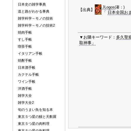
日本史の雑学事典
JLogos
(著：)
【出典】
道と路がわかる事典
「
日本全国お
雑学科学～モノの技術
雑学科学～モノの技術2
焼肉手帳
▼お隣キーワード：
多久聖
すし手帳
取神事」
喫茶手帳
イタリアン手帳
焼酎手帳
日本酒手帳
カクテル手帳
ワイン手帳
洋酒手帳
雑学大全
雑学大全2
旬のうまい魚を知る本
東京５つ星の鰻と天麩羅
東京５つ星の肉料理
東京５つ星の魚料理