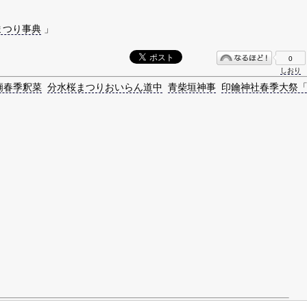
まつり事典
」
0
しおり
廟春季釈菜
分水桜まつりおいらん道中
青柴垣神事
印鑰神社春季大祭