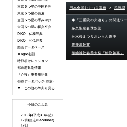
東京５つ星の中国料理
日本全国おまつり事典
>
群馬県
東京５つ星の蕎麦
全国５つ星の手みやげ
◆「三重院の火渡り」の関連ワ
全国５つ星の駅弁空弁
多久聖廟春季釈菜
DIKO 仏和辞典
分水桜まつりおいらん道中
DIKO 和仏辞典
青柴垣神事
動画データベース
印鑰神社春季大祭「鮒取神事」
JLogos新語
時節柄セレクション
都道府県別情報
『介護』重要用語集
都市データパック(市章)
▼ この他の辞典も見る
今日のこよみ
・2019年(平成31年/
猪
)
・12月(
師走
/December)
・19日