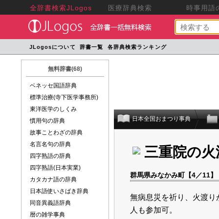
全辞書検索JLogos
医療辞典検索
時事用語の
JLogosについて
辞書一覧
各辞典検索ランキング
無料辞書(68)
ベネッセ国語辞典
標準治療(寺下医学事務所)
東洋医学のしくみ
日本全国おまつり事典
慣用句の辞典
故事ことわざの辞典
名言名句の辞典
三重院の火
四字熟語の辞典
四字熟語(日本実業)
群馬県みなかみ町【4／11】
カタカナ語の辞典
日本語使いさばき辞典
無病息災を祈り、火渡りが
同音異義語辞典
人も参加可。
暦の雑学事典