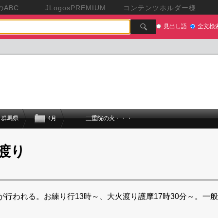
ABC
JLogosPREMIUM
コンテンツホルダー様
見出し語
全文検
群馬県
4月
三重院の火・・・
渡り
行われる。お練り行13時～、大火渡り護摩17時30分～。一