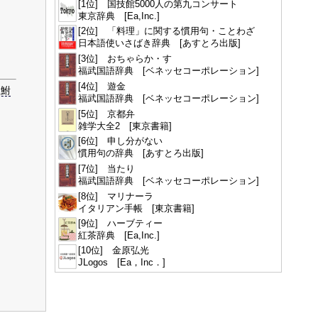
[1位] 国技館5000人の第九コンサート
東京辞典 [Ea,Inc.]
[2位] 「料理」に関する慣用句・ことわざ
日本語使いさばき辞典 [あすとろ出版]
[3位] おちゃらか・す
福武国語辞典 [ベネッセコーポレーション]
[4位] 遊金
「鮒
福武国語辞典 [ベネッセコーポレーション]
[5位] 京都弁
雑学大全2 [東京書籍]
[6位] 申し分がない
慣用句の辞典 [あすとろ出版]
[7位] 当たり
福武国語辞典 [ベネッセコーポレーション]
[8位] マリナーラ
イタリアン手帳 [東京書籍]
[9位] ハーブティー
紅茶辞典 [Ea,Inc.]
[10位] 金原弘光
JLogos [Ea，Inc．]