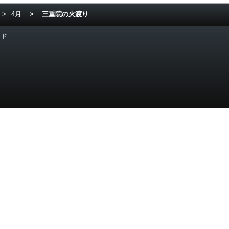
>
4月
>
三重院の火渡り
ード