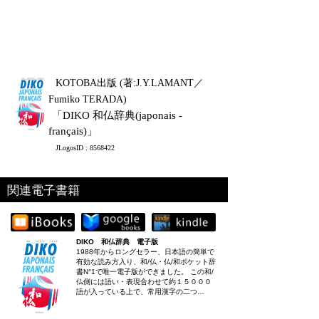
KOTOBA出版 (著:J.Y.LAMANT／
Fumiko TERADA)
「DIKO 和仏辞典(japonais -
français)」
JLogosID : 8568422
関連電子書籍
DIKO 和仏辞典 電子版
1988年からロングセラー、日本語の簡単で
有効な読み方入り、和/仏・仏/和ポケット辞
書N°1で唯一電子版ができました。 この和/
仏側には語い・表現合わせて約１５０００
語が入っている上で、常用漢字の二つ…