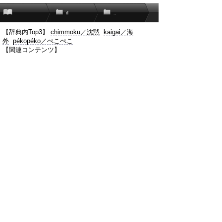
d
..
【辞典内Top3】
chimmoku／沈黙
kaigai／海
外
pékopéko／ぺこぺこ
【関連コンテンツ】