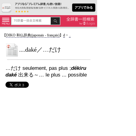
【
DIKO 和仏辞典(japonais - français)
】
d
>
..
....daké／…だけ
…だけ seulement, pas plus ;
dékiru
daké
出来る～… le plus ... possible