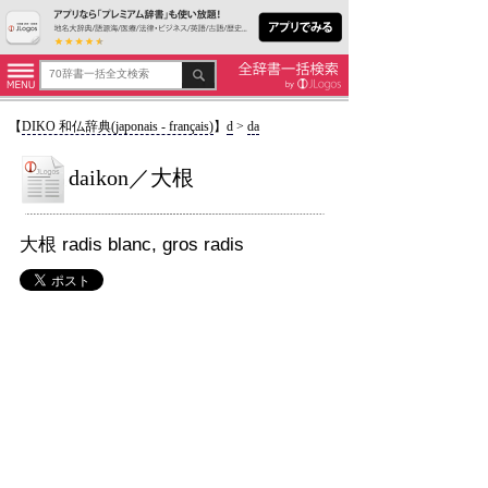
【
DIKO 和仏辞典(japonais - français)
】
d
>
da
daikon／大根
大根 radis blanc, gros radis