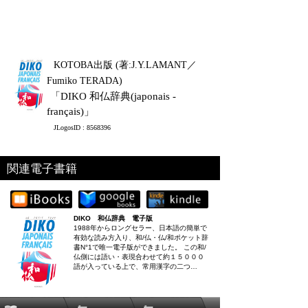
KOTOBA出版 (著:J.Y.LAMANT／
Fumiko TERADA)
「DIKO 和仏辞典(japonais -
français)」
JLogosID : 8568396
関連電子書籍
DIKO 和仏辞典 電子版
1988年からロングセラー、日本語の簡単で
有効な読み方入り、和/仏・仏/和ポケット辞
書N°1で唯一電子版ができました。 この和/
仏側には語い・表現合わせて約１５０００
語が入っている上で、常用漢字の二つ…