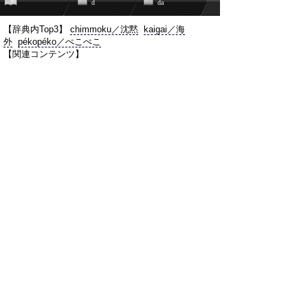
d
da
【辞典内Top3】
chimmoku／沈黙
kaigai／海
外
pékopéko／ぺこぺこ
【関連コンテンツ】