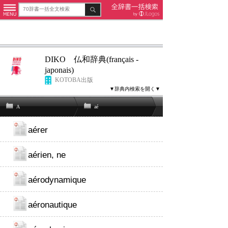
DIKO 仏和辞典(français -
japonais)
KOTOBA出版
▼辞典内検索を開く▼
A
aé
aérer
aérien, ne
aérodynamique
aéronautique