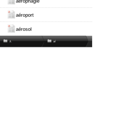
aérophagie
aéroport
aérosol
A
aé
関連書籍