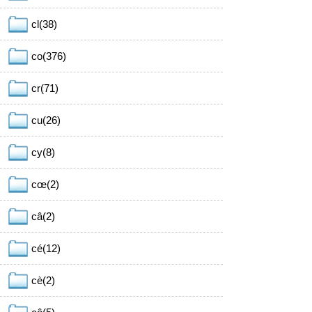
cl(38)
co(376)
cr(71)
cu(26)
cy(8)
cœ(2)
câ(2)
cé(12)
cè(2)