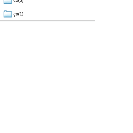
cô(5)
ça(1)
関連書籍
KOTOBA出版「DIKO 仏和辞典(français -
japonais)」