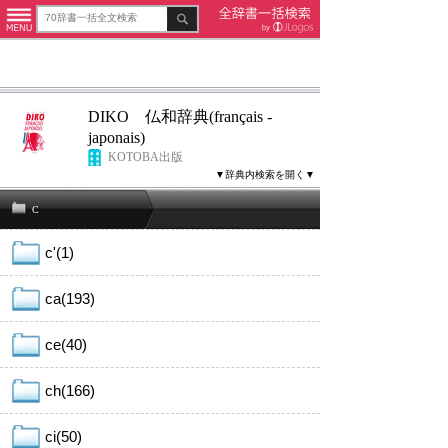
DIKO 仏和辞典(français -
japonais)
KOTOBA出版
▼辞典内検索を開く▼
C
c'(1)
ca(193)
ce(40)
ch(166)
ci(50)