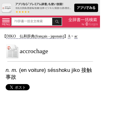
【
DIKO 仏和辞典(français - japonais)
】
A
>
ac
accrochage
n. m.
(en voiture) sésshoku jiko 接触
事故