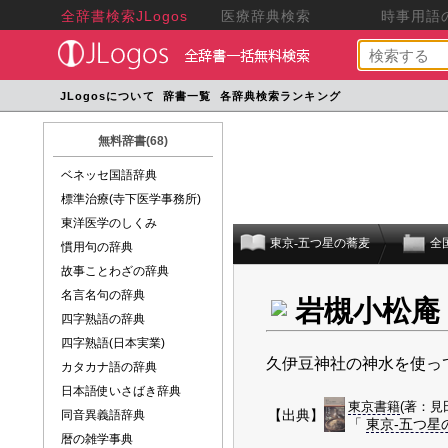
全辞書検索JLogos
医療辞典検索
時事用語の
JLogosについて
辞書一覧
各辞典検索ランキング
無料辞書(68)
ベネッセ国語辞典
標準治療(寺下医学事務所)
東洋医学のしくみ
東京-五つ星の蕎麦
全
慣用句の辞典
故事ことわざの辞典
名言名句の辞典
岩槻小松庵
四字熟語の辞典
四字熟語(日本実業)
久伊豆神社の神水を使っ
カタカナ語の辞典
日本語使いさばき辞典
東京書籍
(著：見
【出典】
同音異義語辞典
「
東京-五つ星
暦の雑学事典