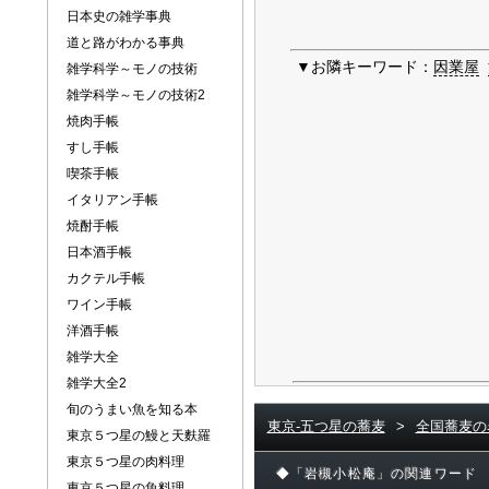
日本史の雑学事典
道と路がわかる事典
▼お隣キーワード：
因業屋
雑学科学～モノの技術
雑学科学～モノの技術2
焼肉手帳
すし手帳
喫茶手帳
イタリアン手帳
焼酎手帳
日本酒手帳
カクテル手帳
ワイン手帳
洋酒手帳
雑学大全
雑学大全2
旬のうまい魚を知る本
東京-五つ星の蕎麦
>
全国蕎麦の
東京５つ星の鰻と天麩羅
東京５つ星の肉料理
◆「岩槻小松庵」の関連ワード
東京５つ星の魚料理