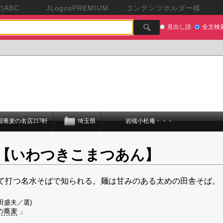
ABC
JLogosPREMIUM
コンテンツホルダー様
見出し語
全文検
国蕎麦の名店217軒
埼玉県
岩槻小松庵・・・
【いわつきこまつあん】
て打つ名水そばで知られる。麺は甘みのある太めの田舎そば。
田盛夫／選)
の蕎麦
」