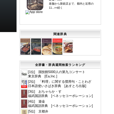
老舗から新鋭店まで、都内と近県の
11...>>続く
関連辞典
全辞書・辞典週間検索ランキング
[1位] 国技館5000人の第九コンサート
東京辞典 [Ea,Inc.]
[2位] 「料理」に関する慣用句・ことわざ
日本語使いさばき辞典 [あすとろ出版]
[3位] おちゃらか・す
福武国語辞典 [ベネッセコーポレーション]
[4位] 遊金
福武国語辞典 [ベネッセコーポレーション]
[5位] 京都弁