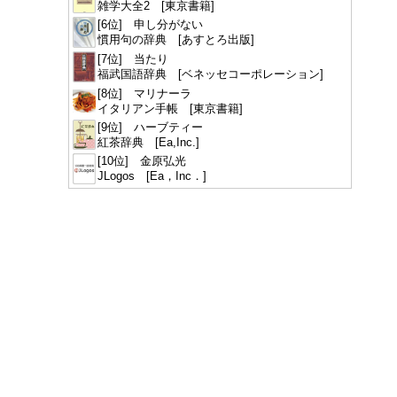
雑学大全2 [東京書籍]
[6位] 申し分がない
慣用句の辞典 [あすとろ出版]
[7位] 当たり
福武国語辞典 [ベネッセコーポレーション]
[8位] マリナーラ
イタリアン手帳 [東京書籍]
[9位] ハーブティー
紅茶辞典 [Ea,Inc.]
[10位] 金原弘光
JLogos [Ea，Inc．]