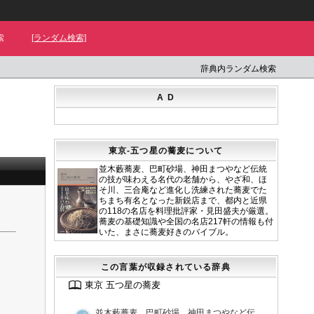
索
[ランダム検索]
辞典内ランダム検索
A D
東京-五つ星の蕎麦について
並木藪蕎麦、巴町砂場、神田まつやなど伝統
の技が味わえる名代の老舗から、やざ和、ほ
そ川、三合庵など進化し洗練された蕎麦でた
ちまち有名となった新鋭店まで、都内と近県
の118の名店を料理批評家・見田盛夫が厳選。
蕎麦の基礎知識や全国の名店217軒の情報も付
いた、まさに蕎麦好きのバイブル。
この言葉が収録されている辞典
東京 五つ星の蕎麦
並木藪蕎麦、巴町砂場、神田まつやなど伝