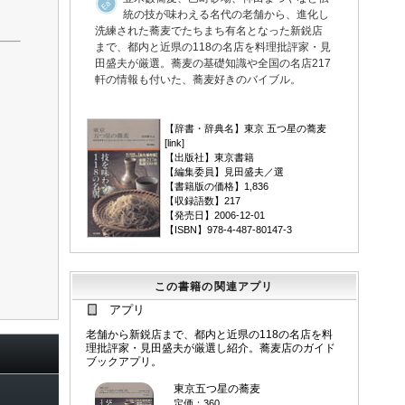
統の技が味わえる名代の老舗から、進化し
洗練された蕎麦でたちまち有名となった新鋭店
まで、都内と近県の118の名店を料理批評家・見
田盛夫が厳選。蕎麦の基礎知識や全国の名店217
軒の情報も付いた、蕎麦好きのバイブル。
▼
【辞書・辞典名】東京 五つ星の蕎麦
[
link
]
【出版社】東京書籍
【編集委員】見田盛夫／選
【書籍版の価格】1,836
【収録語数】217
【発売日】2006-12-01
【ISBN】978-4-487-80147-3
この書籍の関連アプリ
アプリ
老舗から新鋭店まで、都内と近県の118の名店を料
理批評家・見田盛夫が厳選し紹介。蕎麦店のガイド
ブックアプリ。
東京五つ星の蕎麦
定価：360