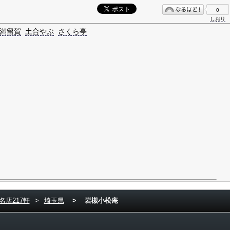
0
しおり
満留賀
土合やぶ
さくら亭
名店217軒
>
埼玉県
>
岩槻小松庵