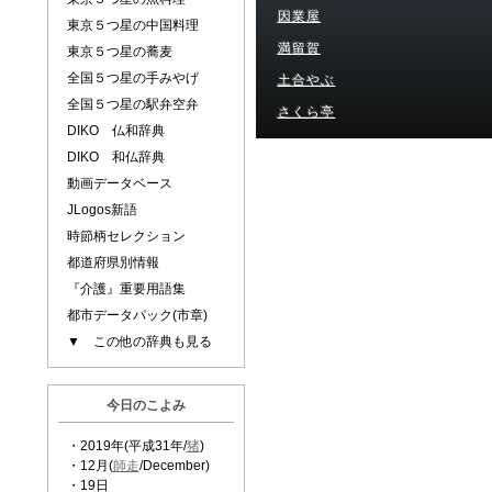
因業屋
東京５つ星の中国料理
満留賀
東京５つ星の蕎麦
全国５つ星の手みやげ
土合やぶ
全国５つ星の駅弁空弁
さくら亭
DIKO 仏和辞典
DIKO 和仏辞典
動画データベース
JLogos新語
時節柄セレクション
都道府県別情報
『介護』重要用語集
都市データパック(市章)
▼ この他の辞典も見る
今日のこよみ
・2019年(平成31年/
猪
)
・12月(
師走
/December)
・19日