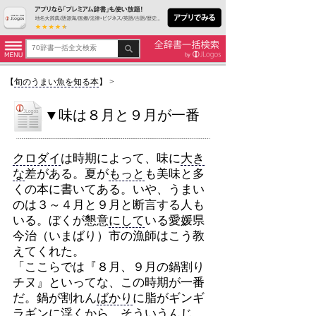
【
旬のうまい魚を知る本
】
>
▼味は８月と９月が一番
クロダイ
は時期によって、味に
大き
な
差がある。夏が
もっと
も美味と多
くの本に書いてある。いや、うまい
のは３～４月と９月と断言する人も
いる。ぼくが懇意
にして
いる愛媛県
今治（いまばり）市の漁師はこう教
えてくれた。
「ここらでは『８月、９月の鍋割り
チヌ』といってな、この時期が一番
だ。鍋が割れん
ばかり
に脂がギンギ
ラギンに浮くから、そういうんじ