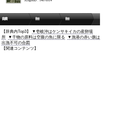
JLogosID : 14070514
【辞典内Top3】
▼壱岐沖はケンサキイカの産卵場
所
▼干物の原料は空腹の魚に限る
▼漁港の赤い旗は
出漁不可の合図
【関連コンテンツ】