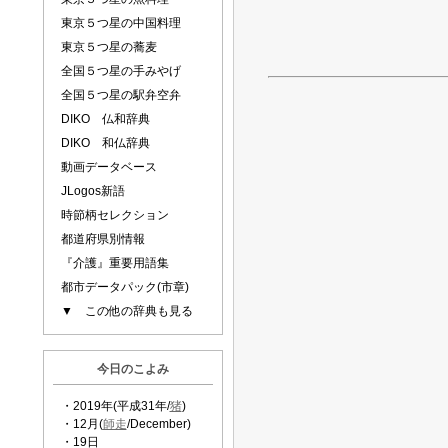
東京５つ星の中国料理
東京５つ星の蕎麦
全国５つ星の手みやげ
全国５つ星の駅弁空弁
DIKO 仏和辞典
DIKO 和仏辞典
動画データベース
JLogos新語
時節柄セレクション
都道府県別情報
『介護』重要用語集
都市データパック(市章)
▼ この他の辞典も見る
今日のこよみ
・2019年(平成31年/
猪
)
・12月(
師走
/December)
・19日