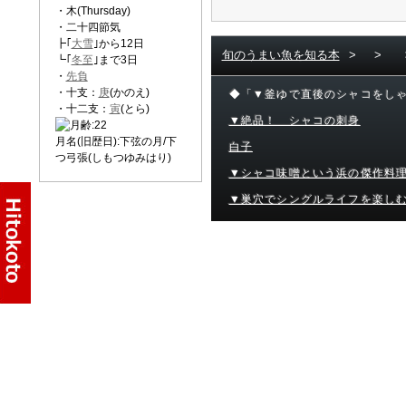
・木(Thursday)
・二十四節気
┣｢
大雪
｣から12日
旬のうまい魚を知る本
>
>
┗｢
冬至
｣まで3日
・
先負
・十支：
庚
(かのえ)
◆「▼釜ゆで直後のシャコをし
・十二支：
寅
(とら)
▼絶品！ シャコの刺身
月名(旧歴日):下弦の月/下
白子
つ弓張(しもつゆみはり)
▼シャコ味噌という浜の傑作料
▼巣穴でシングルライフを楽し