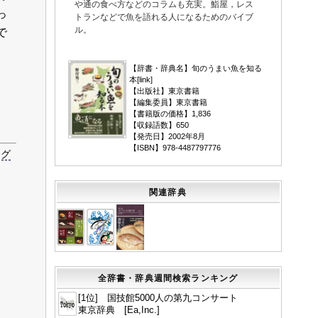
や通の食べ方などのコラムも充実。鮨屋，レス
っ
トランなどで魚を語れる人になるためのバイブ
ル。
で
▼
【辞書・辞典名】旬のうまい魚を知る
本[
link
]
【出版社】東京書籍
【編集委員】東京書籍
【書籍版の価格】1,836
【収録語数】650
【発売日】2002年8月
【ISBN】978-4487797776
ング
関連辞典
全辞書・辞典週間検索ランキング
[1位] 国技館5000人の第九コンサート
東京辞典 [Ea,Inc.]