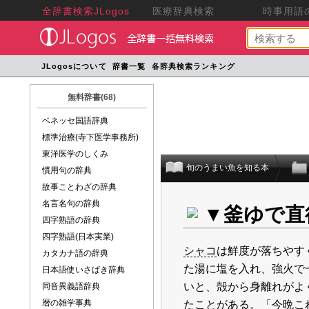
全辞書検索JLogos
医療辞典検索
時事用語の
JLogosについて
辞書一覧
各辞典検索ランキング
無料辞書(68)
ベネッセ国語辞典
標準治療(寺下医学事務所)
東洋医学のしくみ
旬のうまい魚を知る本
慣用句の辞典
故事ことわざの辞典
名言名句の辞典
▼釜ゆで直
四字熟語の辞典
四字熟語(日本実業)
シャコ
は鮮度が落ちやす
カタカナ語の辞典
た湯に塩を入れ、強火で
日本語使いさばき辞典
いと、殻から身離れがよ
同音異義語辞典
暦の雑学事典
たことがある。「今晩こ