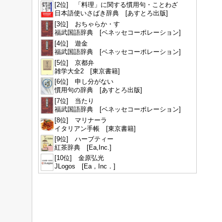
[2位] 「料理」に関する慣用句・ことわざ
日本語使いさばき辞典 [あすとろ出版]
[3位] おちゃらか・す
福武国語辞典 [ベネッセコーポレーション]
[4位] 遊金
福武国語辞典 [ベネッセコーポレーション]
[5位] 京都弁
雑学大全2 [東京書籍]
[6位] 申し分がない
慣用句の辞典 [あすとろ出版]
[7位] 当たり
福武国語辞典 [ベネッセコーポレーション]
[8位] マリナーラ
イタリアン手帳 [東京書籍]
[9位] ハーブティー
紅茶辞典 [Ea,Inc.]
[10位] 金原弘光
JLogos [Ea，Inc．]