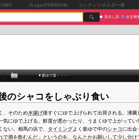
ABC
JLogosPREMIUM
コンテンツホルダー様
見出し語
全文検
▼釜ゆで直・・・
後のシャコをしゃぶり食い
く、そのため
水揚げ
後すぐにゆで上げられて出荷される。沸騰
一気にゆで上げる。鮮度が悪かったり、うまくゆで上がってい
くない。相馬の浜で、
タイミング
よく釜ゆで中の
シャコ
に出会
れで酒を飲むんだ」というのを、なんとかお願いして少し分け