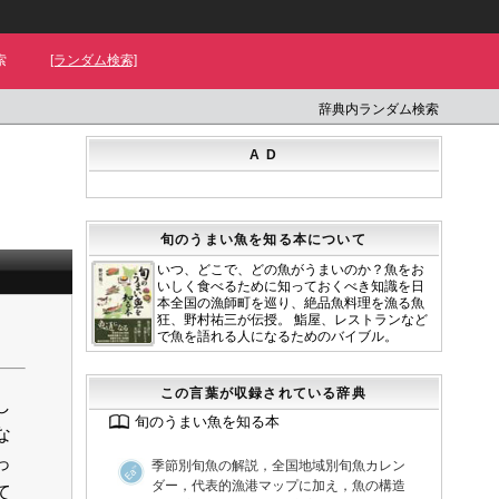
索
[ランダム検索]
辞典内ランダム検索
A D
旬のうまい魚を知る本について
いつ、どこで、どの魚がうまいのか？魚をお
いしく食べるために知っておくべき知識を日
本全国の漁師町を巡り、絶品魚料理を漁る魚
狂、野村祐三が伝授。 鮨屋、レストランなど
で魚を語れる人になるためのバイブル。
この言葉が収録されている辞典
し
旬のうまい魚を知る本
な
っ
季節別旬魚の解説，全国地域別旬魚カレン
ダー，代表的漁港マップに加え，魚の構造
て