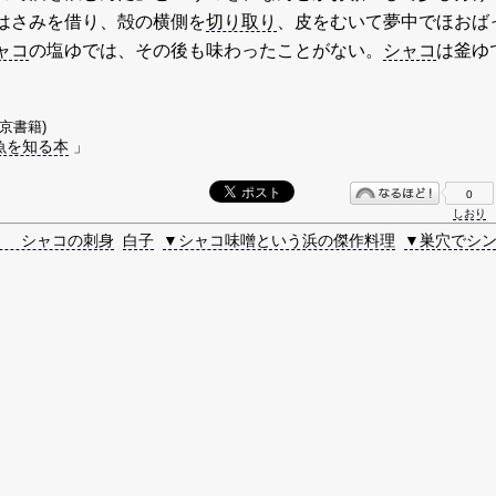
はさみを借り、殻の横側を
切り取り
、皮をむいて夢中でほおば
ャコ
の塩ゆでは、その後も味わったことがない。
シャコ
は釜ゆ
京書籍)
魚を知る本
」
0
しおり
！ シャコの刺身
白子
▼シャコ味噌という浜の傑作料理
▼巣穴でシ