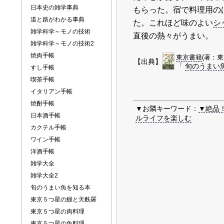
日本史の雑学事典
もらった。宿で料理用の
道と路がわかる事典
た。これほど味のよい
シ
雑学科学～モノの技術
直後の熱々がうまい。
雑学科学～モノの技術2
焼肉手帳
東京書籍
(著：東
【出典】
「
旬のうまい
すし手帳
喫茶手帳
イタリアン手帳
焼酎手帳
▼お隣キーワード：
▼絶品
日本酒手帳
ルライフを楽しむ
カクテル手帳
ワイン手帳
洋酒手帳
雑学大全
雑学大全2
旬のうまい魚を知る本
東京５つ星の鰻と天麩羅
東京５つ星の肉料理
東京５つ星の魚料理