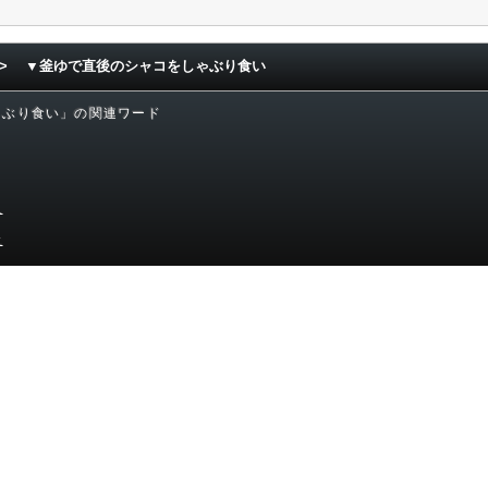
>
▼釜ゆで直後のシャコをしゃぶり食い
ゃぶり食い」の関連ワード
理
む