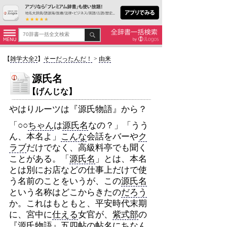
【
雑学大全2
】
そーだったんだ！
>
由来
源氏名
【げんじな】
やはりルーツは『源氏物語』から？
「○○
ちゃん
は
源氏名
なの？」「うう
ん、本名よ」
こんな
会話をバーや
ク
ラブ
だけでなく、高級料亭でも聞く
ことがある。「
源氏名
」とは、本名
とは別にお店などの仕事上だけで使
う名前のことをいうが、この
源氏名
という名称はどこからきたの
だろう
か。これはもともと、平安時代末期
に、宮中に
仕える
女官が、
紫式部
の
『源氏物語』五四帖の帖名にちなん