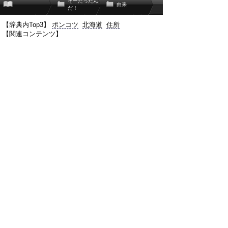
そーだったん
由来
だ！
【辞典内Top3】
ポンコツ
北海道
住所
【関連コンテンツ】