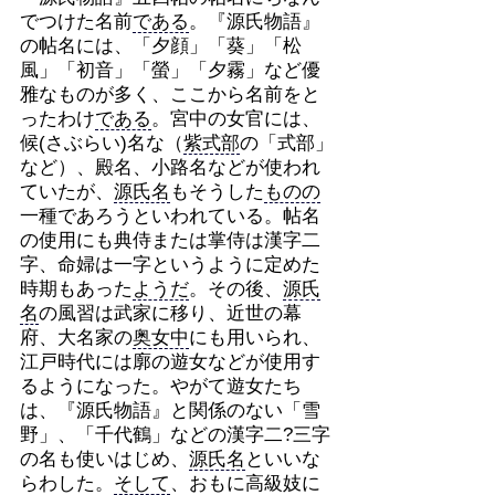
でつけた名前
である
。『源氏物語』
の帖名には、「夕顔」「葵」「松
風」「初音」「螢」「夕霧」など優
雅なものが多く、ここから名前をと
ったわけ
である
。宮中の女官には、
候(さぶらい)名な（
紫式部
の「式部」
など）、殿名、小路名などが使われ
ていたが、
源氏名
もそうした
ものの
一種であろうといわれている。帖名
の使用にも典侍または掌侍は漢字二
字、命婦は一字というように定めた
時期もあった
ようだ
。その後、
源氏
名
の風習は武家に移り、近世の幕
府、大名家の
奥女中
にも用いられ、
江戸時代には廓の遊女などが使用す
るようになった。やがて遊女たち
は、『源氏物語』と関係のない「雪
野」、「千代鶴」などの漢字二?三字
の名も使いはじめ、
源氏名
といいな
らわした。
そして
、おもに高級妓に