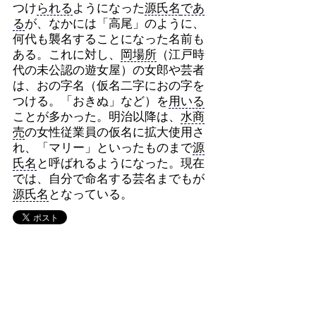
つけ
られる
ようになった
源氏名
であ
る
が、なかには「高尾」のように、
何代も襲名することになった名前も
ある。これに対し、
岡場所
（江戸時
代の未公認の遊女屋）の女郎や芸者
は、おの字名（仮名二字におの字を
つける。「おきぬ」など）を
用いる
ことが多かった。明治以降は、
水商
売
の女性従業員の仮名に拡大使用さ
れ、「マリー」といったものまで
源
氏名
と呼ばれるようになった。現在
では、自分で命名する芸名までもが
源氏名
となっている。