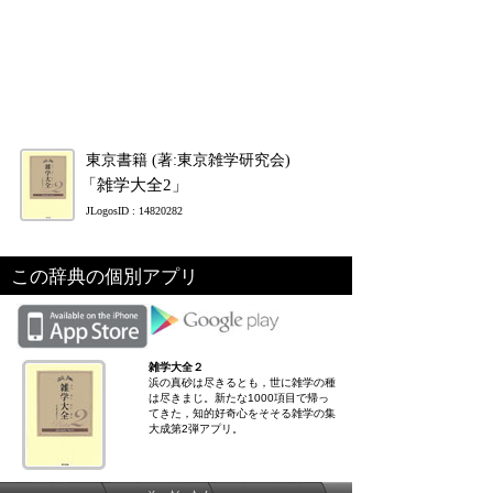
東京書籍 (著:東京雑学研究会)
「雑学大全2」
JLogosID : 14820282
この辞典の個別アプリ
雑学大全２
浜の真砂は尽きるとも，世に雑学の種
は尽きまじ。新たな1000項目で帰っ
てきた，知的好奇心をそそる雑学の集
大成第2弾アプリ。