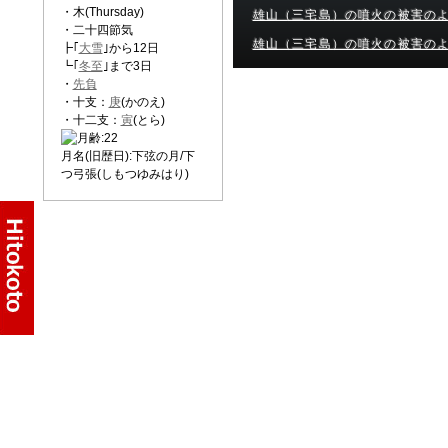
・木(Thursday)
雄山（三宅島）の噴火の被害の
・二十四節気
雄山（三宅島）の噴火の被害の
┣｢
大雪
｣から12日
┗｢
冬至
｣まで3日
・
先負
・十支：
庚
(かのえ)
・十二支：
寅
(とら)
月名(旧歴日):下弦の月/下
つ弓張(しもつゆみはり)