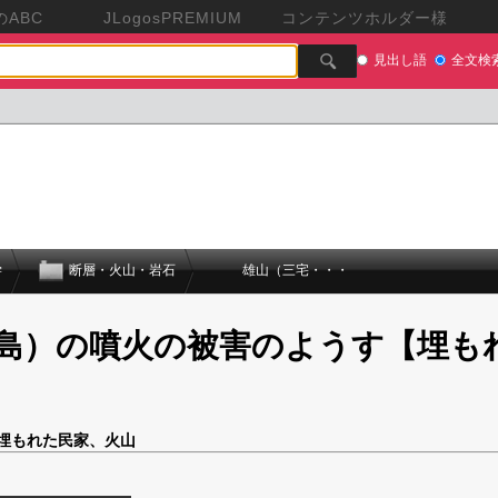
ABC
JLogosPREMIUM
コンテンツホルダー様
見出し語
全文検
学
断層・火山・岩石
雄山（三宅・・・
島）の噴火の被害のようす【埋も
、埋もれた民家、火山