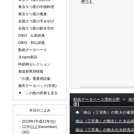
家①】
東京５つ星の中国料理
東京５つ星の蕎麦
全国５つ星の手みやげ
全国５つ星の駅弁空弁
DIKO 仏和辞典
DIKO 和仏辞典
動画データベース
JLogos新語
時節柄セレクション
都道府県別情報
『介護』重要用語集
都市データパック(市章)
▼ この他の辞典も見る
動画データベース理科分野
>
地
③】
今日のこよみ
◆「雄山（三宅島）の噴火の被
雄山（三宅島）が噴出した火山
・2019年(平成31年/
猪
)
・12月(
師走
/December)
雄山（三宅島）の噴火の火砕流
・19日