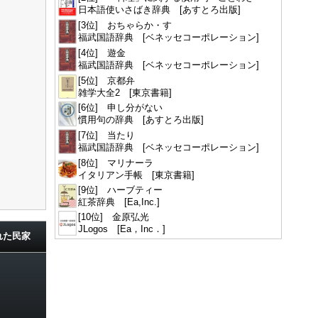
日本語使いさばき辞典 [あすとろ出版]
[3位] おちゃらか・す
福武国語辞典 [ベネッセコーポレーション]
[4位] 遊金
福武国語辞典 [ベネッセコーポレーション]
[5位] 京都弁
雑学大全2 [東京書籍]
[6位] 申し分がない
慣用句の辞典 [あすとろ出版]
[7位] 当たり
福武国語辞典 [ベネッセコーポレーション]
[8位] マリナーラ
イタリアン手帳 [東京書籍]
[9位] ハーブティー
紅茶辞典 [Ea,Inc.]
[10位] 金原弘光
JLogos [Ea，Inc．]
れた民家