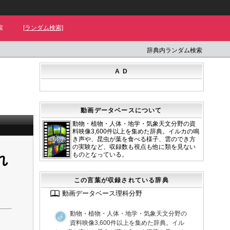
索
[ランダム検索]
辞典内ランダム検索
A D
動画データベースについて
動物・植物・人体・地学・気象天文分野の資
料映像3,600件以上を集めた辞典。イルカの鳴
き声や、昆虫が葉を食べる様子、雲のでき方
の実験など、収録数も視点も他に類を見ない
ものとなっている。
れ
この言葉が収録されている辞典
動画データベース理科分野
動物・植物・人体・地学・気象天文分野の
資料映像3,600件以上を集めた辞典。イル