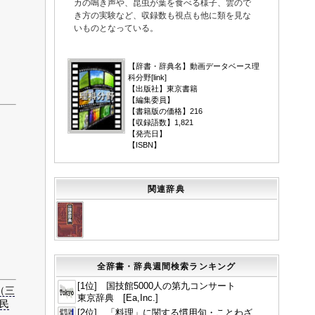
カの鳴き声や、昆虫が葉を食べる様子、雲ので
き方の実験など、収録数も視点も他に類を見な
いものとなっている。
▼
【辞書・辞典名】動画データベース理
科分野[
link
]
【出版社】東京書籍
【編集委員】
【書籍版の価格】216
【収録語数】1,821
【発売日】
【ISBN】
関連辞典
全辞書・辞典週間検索ランキング
[1位] 国技館5000人の第九コンサート
（三
東京辞典 [Ea,Inc.]
民
[2位] 「料理」に関する慣用句・ことわざ