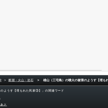
学
>
断層・火山・岩石
>
雄山（三宅島）の噴火の被害のようす【埋も
害のようす【埋もれた民家③】」の関連ワード
岩
のあと