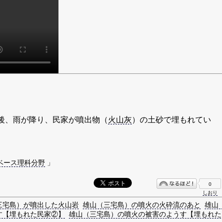
後、雨が降り、民家が噴出物（
火山灰
）の土砂で埋もれてい
）
ベース理科分野
」
0
しおり
三宅島）が噴出した火山岩
雄山（三宅島）の噴火の火砕流のあと
雄山
す【埋もれた民家②】
雄山（三宅島）の噴火の被害のようす【埋もれた