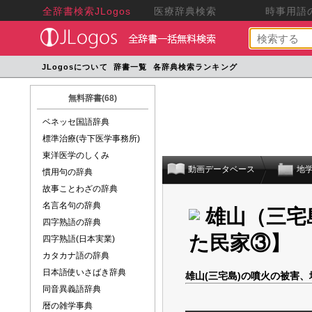
全辞書検索JLogos
医療辞典検索
時事用語の
JLogosについて
辞書一覧
各辞典検索ランキング
無料辞書(68)
ベネッセ国語辞典
標準治療(寺下医学事務所)
東洋医学のしくみ
動画データベース
地
慣用句の辞典
故事ことわざの辞典
名言名句の辞典
雄山（三宅
四字熟語の辞典
た民家③】
四字熟語(日本実業)
カタカナ語の辞典
日本語使いさばき辞典
雄山(三宅島)の噴火の被害
同音異義語辞典
暦の雑学事典