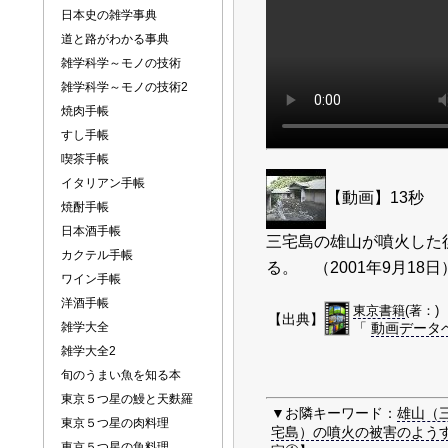
日本史の雑学事典
道と路がわかる事典
雑学科学～モノの技術
雑学科学～モノの技術2
焼肉手帳
すし手帳
喫茶手帳
イタリアン手帳
【動画】13秒
焼酎手帳
日本酒手帳
三宅島の雄山が噴火した
カクテル手帳
る。 （2001年9月18日
ワイン手帳
洋酒手帳
東京書籍
(著：)
【出典】
雑学大全
「
動画データ
雑学大全2
旬のうまい魚を知る本
東京５つ星の鰻と天麩羅
▼お隣キーワード：
雄山（
東京５つ星の肉料理
宅島）の噴火の被害のよう
東京５つ星の魚料理