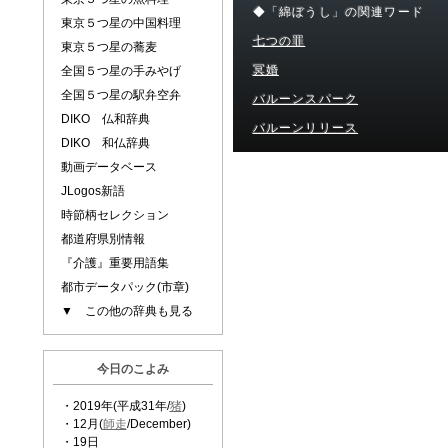
◆「綿ぼうし」の関連ワード
東京５つ星の中国料理
七つの罪
東京５つ星の蕎麦
冥婚
全国５つ星の手みやげ
全国５つ星の駅弁空弁
バルーンスパーク
DIKO 仏和辞典
バルーンリリース
DIKO 和仏辞典
動画データベース
JLogos新語
時節柄セレクション
都道府県別情報
『介護』重要用語集
都市データパック(市章)
▼ この他の辞典も見る
今日のこよみ
・2019年(平成31年/
猪
)
・12月(
師走
/December)
・19日