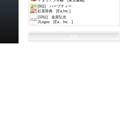
イタリアン手帳 [東京書籍]
[9位] ハーブティー
紅茶辞典 [Ea,Inc.]
[10位] 金原弘光
JLogos [Ea，Inc．]
P R