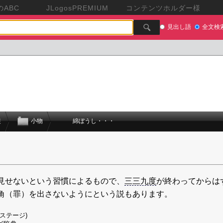
ABC
JLogosPREMIUM
コンテンツホルダー様
見出し語
全文検
装
小物
綿ぼうし・・・
見せないという習慣によるもので、
三三九度
が終わってからは
角（罪）を出さないようにという説もあります。
ステージ)