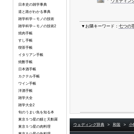
「
ウェディン
日本史の雑学事典
道と路がわかる事典
雑学科学～モノの技術
▼お隣キーワード：
七つの
雑学科学～モノの技術2
焼肉手帳
すし手帳
喫茶手帳
イタリアン手帳
焼酎手帳
日本酒手帳
カクテル手帳
ワイン手帳
洋酒手帳
雑学大全
雑学大全2
旬のうまい魚を知る本
東京５つ星の鰻と天麩羅
ウェディング辞典
>
和装
>
小
東京５つ星の肉料理
東京５つ星の魚料理