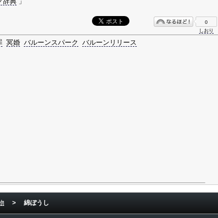
グ辞典
」
0
しおり
罪
冥婚
バルーンスパーク
バルーンリリース
物
>
綿ぼうし