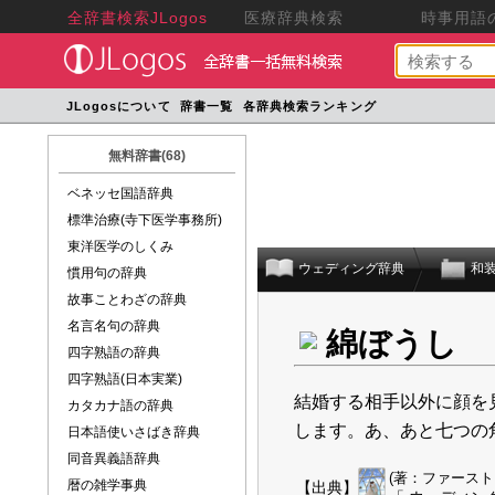
全辞書検索JLogos
医療辞典検索
時事用語の
JLogosについて
辞書一覧
各辞典検索ランキング
無料辞書(68)
ベネッセ国語辞典
標準治療(寺下医学事務所)
東洋医学のしくみ
ウェディング辞典
和
慣用句の辞典
故事ことわざの辞典
名言名句の辞典
綿ぼうし
四字熟語の辞典
四字熟語(日本実業)
結婚する相手以外に顔を
カタカナ語の辞典
します。あ、あと七つの
日本語使いさばき辞典
同音異義語辞典
(著：ファースト
暦の雑学事典
【出典】