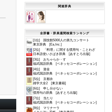
関連辞典
全辞書・辞典週間検索ランキング
[1位] 国技館5000人の第九コンサート
東京辞典 [Ea,Inc.]
[2位] 「料理」に関する慣用句・ことわざ
日本語使いさばき辞典 [あすとろ出版]
[3位] おちゃらか・す
福武国語辞典 [ベネッセコーポレーション]
[4位] 遊金
福武国語辞典 [ベネッセコーポレーション]
[5位] 京都弁
雑学大全2 [東京書籍]
[6位] 申し分がない
慣用句の辞典 [あすとろ出版]
[7位] 当たり
福武国語辞典 [ベネッセコーポレーション]
[8位] マリナーラ