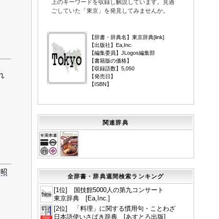
上のキーワードを収録し解説しています。見過
ごしていた「東京」を発見してみませんか。
▼
【辞書・辞典名】東京辞典[
link
]
【出版社】Ea,Inc.
【編集委員】JLogos編集部
【書籍版の価格】
【収録語数】5,050
れ
【発売日】
【ISBN】
関連辞典
 昭
全辞書・辞典週間検索ランキング
[1位] 国技館5000人の第九コンサート
東京辞典 [Ea,Inc.]
[2位] 「料理」に関する慣用句・ことわざ
日本語使いさばき辞典 [あすとろ出版]