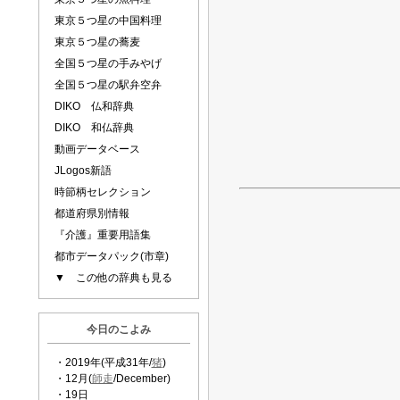
東京５つ星の中国料理
東京５つ星の蕎麦
全国５つ星の手みやげ
全国５つ星の駅弁空弁
DIKO 仏和辞典
DIKO 和仏辞典
動画データベース
JLogos新語
時節柄セレクション
都道府県別情報
『介護』重要用語集
都市データパック(市章)
▼ この他の辞典も見る
今日のこよみ
・2019年(平成31年/
猪
)
・12月(
師走
/December)
・19日