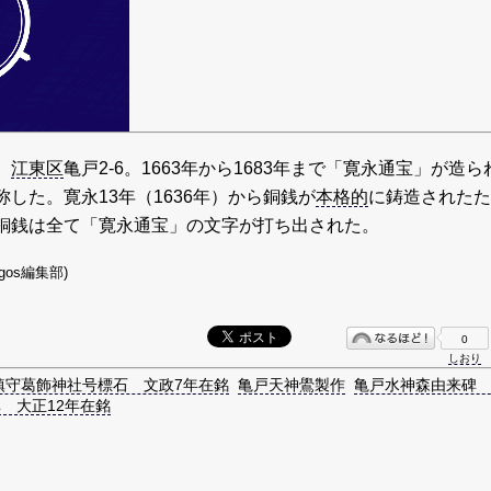
。
江東区
亀戸2-6。1663年から1683年まで「寛永通宝」が造ら
した。寛永13年（1636年）から銅銭が
本格的
に鋳造されたた
銅銭は全て「寛永通宝」の文字が打ち出された。
gos編集部)
0
しおり
鎮守葛飾神社号標石 文政7年在銘
亀戸天神鷽製作
亀戸水神森由来碑
 大正12年在銘