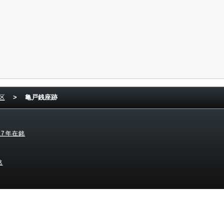
区
>
亀戸銭座跡
7年在銘
銘