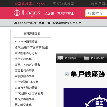
全辞書検索JLogos
医療辞典検索
時事用語の
JLogosについて
辞書一覧
各辞典検索ランキング
無料辞書(68)
ベネッセ国語辞典
標準治療(寺下医学事務所)
東洋医学のしくみ
東京辞典
東京都23区
慣用句の辞典
故事ことわざの辞典
名言名句の辞典
亀戸銭座跡
四字熟語の辞典
四字熟語(日本実業)
カタカナ語の辞典
日本語使いさばき辞典
同音異義語辞典
暦の雑学事典