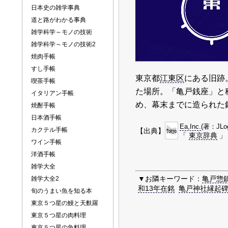
日本史の雑学事典
道と路がわかる事典
雑学科学～モノの技術
雑学科学～モノの技術2
焼肉手帳
すし手帳
東京都
江東区
にある旧跡
喫茶手帳
た場所。「亀戸銭座」と称
イタリアン手帳
め、幕末までに造られた
焼酎手帳
日本酒手帳
Ea,Inc.
(著：JLo
カクテル手帳
【出典】
「
東京辞典
」
ワイン手帳
洋酒手帳
雑学大全
▼お隣キーワード：
亀戸惣
雑学大全2
和13年在銘
亀戸神社縁起碑
旬のうまい魚を知る本
東京５つ星の鰻と天麩羅
東京５つ星の肉料理
東京５つ星の魚料理