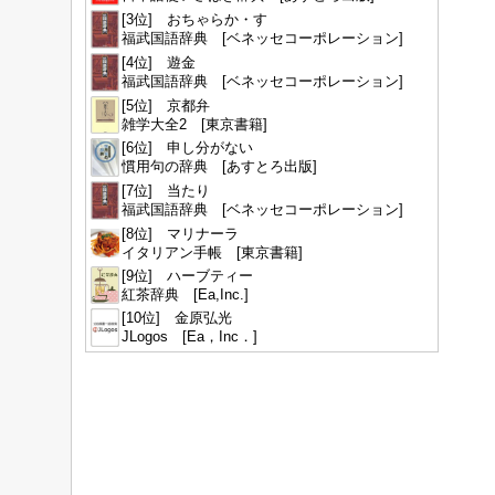
[3位] おちゃらか・す
福武国語辞典 [ベネッセコーポレーション]
[4位] 遊金
福武国語辞典 [ベネッセコーポレーション]
[5位] 京都弁
雑学大全2 [東京書籍]
[6位] 申し分がない
慣用句の辞典 [あすとろ出版]
[7位] 当たり
福武国語辞典 [ベネッセコーポレーション]
[8位] マリナーラ
イタリアン手帳 [東京書籍]
[9位] ハーブティー
紅茶辞典 [Ea,Inc.]
[10位] 金原弘光
JLogos [Ea，Inc．]