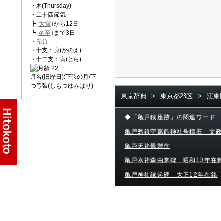
・木(Thursday)
・二十四節気
┣｢
大雪
｣から12日
┗｢
冬至
｣まで3日
・
先負
・十支：
庚
(かのえ)
・十二支：
寅
(とら)
月名(旧歴日):下弦の月/下
つ弓張(しもつゆみはり)
東京辞典
>
東京都23区
>
江東
◆「亀戸銭座跡」の関連ワード
亀戸惣鎮守葛飾神社号標石 文政
亀戸天神鷽製作
亀戸水神森由来碑 昭和13年在
亀戸神社縁起碑 大正12年在銘