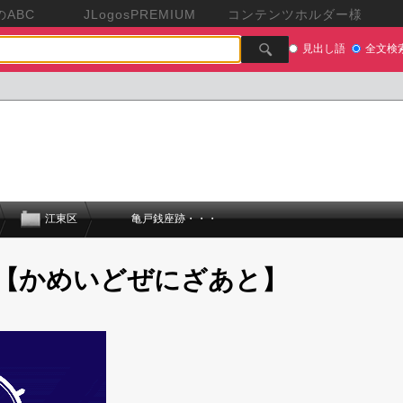
ABC
JLogosPREMIUM
コンテンツホルダー様
見出し語
全文検
江東区
亀戸銭座跡・・・
【かめいどぜにざあと】