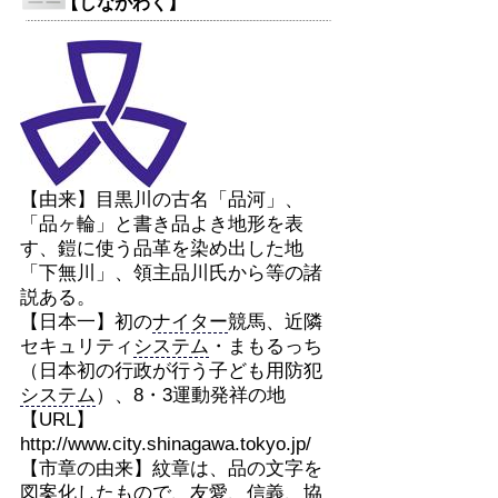
【しながわく】
【由来】目黒川の古名「品河」、
「品ヶ輪」と書き品よき地形を表
す、鎧に使う品革を染め出した地
「下無川」、領主品川氏から等の諸
説ある。
【日本一】初の
ナイター
競馬、近隣
セキュリティ
システム
・まもるっち
（日本初の行政が行う子ども用防犯
システム
）、8・3運動発祥の地
【URL】
http://www.city.shinagawa.tokyo.jp/
【市章の由来】紋章は、品の文字を
図案化したもので、友愛、信義、協