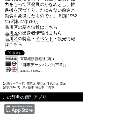
力をもって区発展のかなめとし、推
進機を形づくり、たゆみない前進と
勤労を象徴したものです。 制定1952
年(昭和27年)
10月
品川区
の基本情報はこちら
品川区
の出身者情報はこちら
品川区
の特産・
イベント
・観光情報
はこちら
東洋経済新報社 (著:)
「都市データパック(市章)」
JLogosID : 8509221
【お隣キーワード】
江東区
墨田区
千代田区
港区
【辞典内Top3】
東大阪市
福山市
日向市
この辞典の個別アプリ