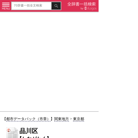
【
都市データパック（市章）
】
関東地方
>
東京都
品川区