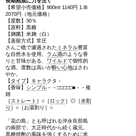
長期熟成に力を注ぐ
【希望小売価格】900ml 1140円 1.8l
2070円（地元価格）
【度数】30％
【原料】黒糖
【麹菌】米麹（白）
【蒸留方式】常圧
さんご礁で濾過された
ミネラル
豊富
な自然水を使用。
ラム酒
のような香
りと甘味がある、
ワイルド
で個性的
な酒。度数は高いが
酔い心地
はさわ
やか。
【
タイプ
】
キャラ
クタ－
【香味】
シンプル
－－□□□□□■－－複
雑
［
ストレート
］○［
ロック
］◎［
水割
り
］○［お湯割り］○
「花の島」とも呼ばれる沖永良部島
の南部で、大正時代から続く蔵元。
黒糖焼酎の風味を強くするために米