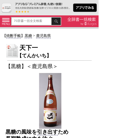
【
焼酎手帳
】
黒糖
>
鹿児島県
天下一
【てんかいち】
【黒糖】＜鹿児島県＞
黒糖の風味を
引き出す
ため