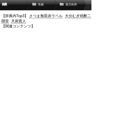
黒糖
鹿児島県
【辞典内Top3】
さつま無双赤ラベル
大分むぎ焼酎二
階堂
天厨貴人
【関連コンテンツ】