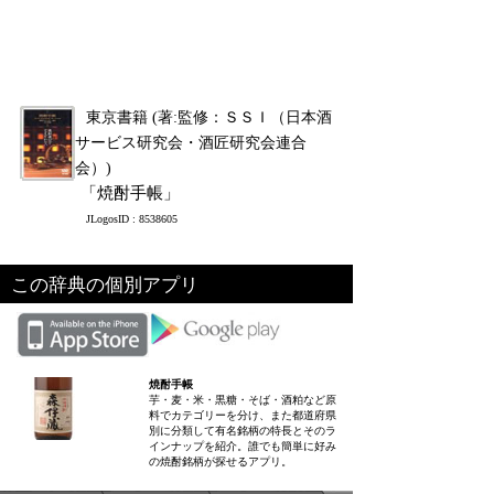
東京書籍 (著:監修：ＳＳＩ（日本酒
サービス研究会・酒匠研究会連合
会）)
「焼酎手帳」
JLogosID : 8538605
この辞典の個別アプリ
焼酎手帳
芋・麦・米・黒糖・そば・酒粕など原
料でカテゴリーを分け、また都道府県
別に分類して有名銘柄の特長とそのラ
インナップを紹介。誰でも簡単に好み
の焼酎銘柄が探せるアプリ。