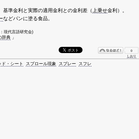
。基準金利と実際の適用金利との金利差（
上乗せ
金利）。
ー
などパンに塗る食品。
著：現代言語研究会)
の辞典
」
0
しおり
ッド・シート
スプロール現象
スプレー
スフレ