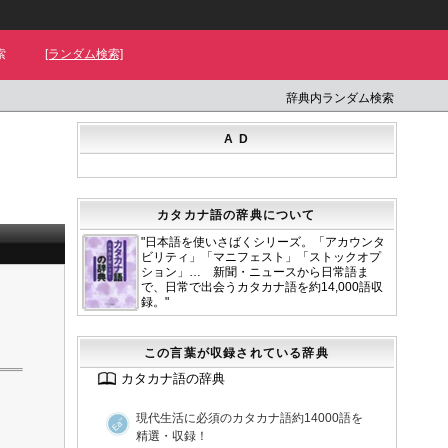
索
[ランダム検索]
辞典内ランダム検索
A D
カタカナ語の辞典について
"日本語を使いさばくシリーズ。「アカウンタ
ビリティ」「マニフェスト」「ストックオプ
ション」… 新聞・ニュースから日常語ま
で、日常で出会うカタカナ語を約14,000語収
録。"
この言葉が収録されている辞典
カタカナ語の辞典
現代生活に必須のカタカナ語約14000語を
精選・収録！