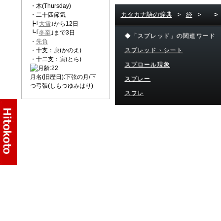
・木(Thursday)
カタカナ語の辞典
>
経
>
>
・二十四節気
┣｢
大雪
｣から12日
┗｢
冬至
｣まで3日
◆「スプレッド」の関連ワード
・
先負
・十支：
庚
(かのえ)
スプレッド・シート
・十二支：
寅
(とら)
スプロール現象
月名(旧歴日):下弦の月/下
スプレー
つ弓張(しもつゆみはり)
スフレ