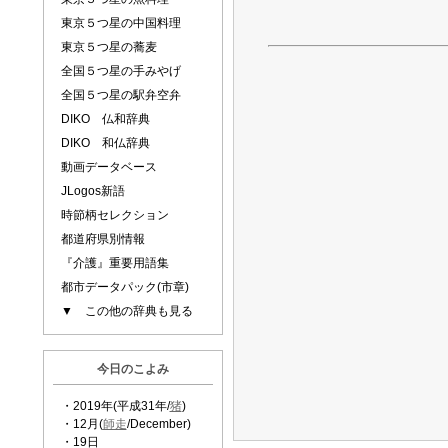
東京５つ星の中国料理
東京５つ星の蕎麦
全国５つ星の手みやげ
全国５つ星の駅弁空弁
DIKO 仏和辞典
DIKO 和仏辞典
動画データベース
JLogos新語
時節柄セレクション
都道府県別情報
『介護』重要用語集
都市データパック(市章)
▼ この他の辞典も見る
今日のこよみ
・2019年(平成31年/
猪
)
・12月(
師走
/December)
・19日