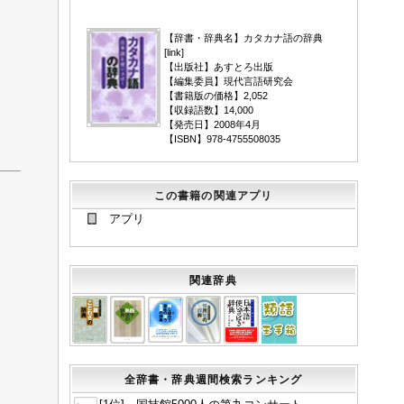
▼
【辞書・辞典名】カタカナ語の辞典
[
link
]
【出版社】あすとろ出版
【編集委員】現代言語研究会
【書籍版の価格】2,052
【収録語数】14,000
【発売日】2008年4月
【ISBN】978-4755508035
この書籍の関連アプリ
アプリ
関連辞典
全辞書・辞典週間検索ランキング