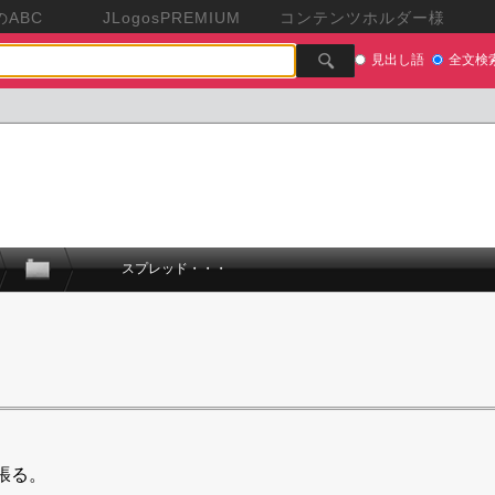
ABC
JLogosPREMIUM
コンテンツホルダー様
見出し語
全文検
スプレッド・・・
張る。