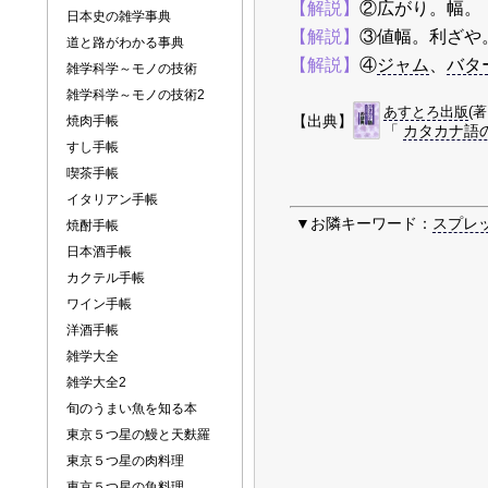
【解説】
②広がり。幅。
日本史の雑学事典
【解説】
③値幅。利ざや
道と路がわかる事典
【解説】
④
ジャム
、
バタ
雑学科学～モノの技術
雑学科学～モノの技術2
あすとろ出版
(
【出典】
焼肉手帳
「
カタカナ語
すし手帳
喫茶手帳
イタリアン手帳
▼お隣キーワード：
スプレ
焼酎手帳
日本酒手帳
カクテル手帳
ワイン手帳
洋酒手帳
雑学大全
雑学大全2
旬のうまい魚を知る本
東京５つ星の鰻と天麩羅
東京５つ星の肉料理
東京５つ星の魚料理