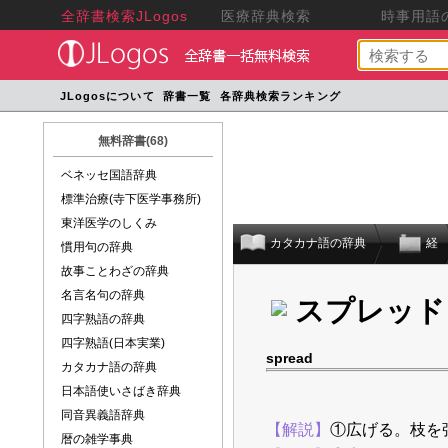
全辞書検索JLogos
医療辞典検索
時事用語の
JLogosについて
辞書一覧
各辞典検索ランキング
無料辞書(68)
ベネッセ国語辞典
標準治療(寺下医学事務所)
東洋医学のしくみ
カタカナ語の辞典
経
慣用句の辞典
故事ことわざの辞典
名言名句の辞典
スプレッド
四字熟語の辞典
四字熟語(日本実業)
spread
カタカナ語の辞典
日本語使いさばき辞典
同音異義語辞典
【解説】
①広げる。枝を
暦の雑学事典