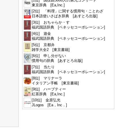
[1位] 国技館5000人の第九コンサート
東京辞典 [Ea,Inc.]
[2位] 「料理」に関する慣用句・ことわざ
日本語使いさばき辞典 [あすとろ出版]
[3位] おちゃらか・す
福武国語辞典 [ベネッセコーポレーション]
[4位] 遊金
福武国語辞典 [ベネッセコーポレーション]
[5位] 京都弁
雑学大全2 [東京書籍]
[6位] 申し分がない
慣用句の辞典 [あすとろ出版]
[7位] 当たり
福武国語辞典 [ベネッセコーポレーション]
[8位] マリナーラ
イタリアン手帳 [東京書籍]
[9位] ハーブティー
紅茶辞典 [Ea,Inc.]
[10位] 金原弘光
JLogos [Ea，Inc．]